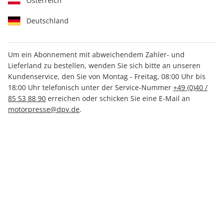
Österreich
Deutschland
Um ein Abonnement mit abweichendem Zahler- und
MOTORRAD 15/2026
Lieferland zu bestellen, wenden Sie sich bitte an unseren
Kundenservice, den Sie von Montag - Freitag, 08:00 Uhr bis
18:00 Uhr telefonisch unter der Service-Nummer
+49 (0)40 /
Verfügbar - Nur solange der Vorrat reicht
85 53 88 90
erreichen oder schicken Sie eine E-Mail an
motorpresse@dpv.de
.
Anzahl
CHF 8.80
inkl. MwSt., zzgl.
Versand
In den Warenkorb