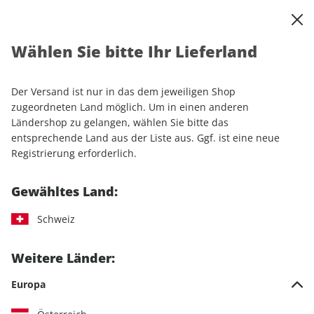
0
Warenkorb
Shop durchsuchen
MENÜ
Wählen Sie bitte Ihr Lieferland
Startseite
Einzelhefte
Motorrad
MOTORRAD 15/2026
Der Versand ist nur in das dem jeweiligen Shop
LESEPROBE
zugeordneten Land möglich. Um in einen anderen
Ländershop zu gelangen, wählen Sie bitte das
entsprechende Land aus der Liste aus. Ggf. ist eine neue
Registrierung erforderlich.
Gewähltes Land:
Schweiz
Weitere Länder:
Europa