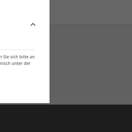
Sie sich bitte an
onisch unter der
E-Paper Ausgaben
Als App oder E-Paper
verfügbar