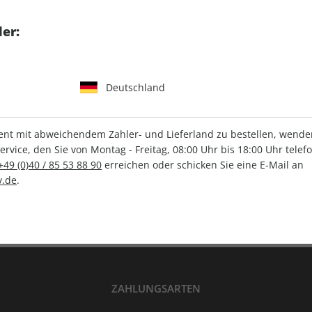
tgart GmbH & Co. KG
er:
Deutschland
IHRE ABO-VORTEILE
t mit abweichendem Zahler- und Lieferland zu bestellen, wenden 
vice, den Sie von Montag - Freitag, 08:00 Uhr bis 18:00 Uhr telef
+49 (0)40 / 85 53 88 90
erreichen oder schicken Sie eine E-Mail an
Versandkostenfrei
Wunschprämie
.de
.
en
Lieferung frei Haus
Geschenk inklusive
ZAHLUNGSARTEN