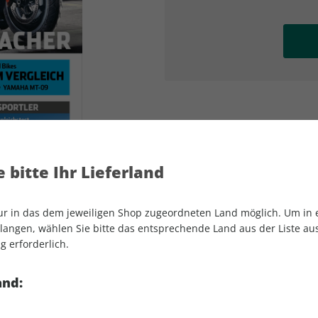
AD
AD
 bitte Ihr Lieferland
nur in das dem jeweiligen Shop zugeordneten Land möglich. Um in
angen, wählen Sie bitte das entsprechende Land aus der Liste aus.
g erforderlich.
MOTORRAD 12/2026
and: