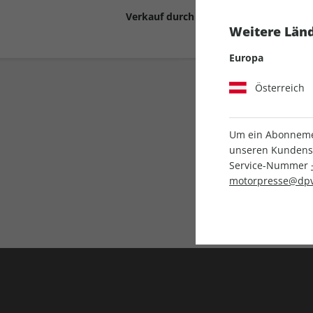
Verkauf durch
Motor Presse Stut
Weitere Länd
Europa
Österreich
Um ein Abonnemen
unseren Kundenser
Service-Nummer
Liefergarantie
motorpresse@dpv
Keine Ausgabe verpass