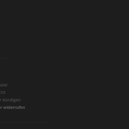
ular
cht
er kündigen
er widerrufen