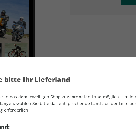
AD
AD
 bitte Ihr Lieferland
nur in das dem jeweiligen Shop zugeordneten Land möglich. Um in
angen, wählen Sie bitte das entsprechende Land aus der Liste aus.
g erforderlich.
MOTORRAD Classic ePaper 10/2022
and: