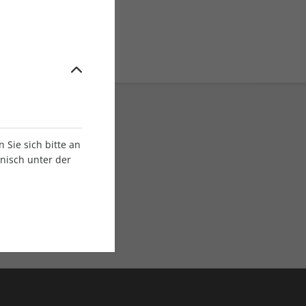
Sie sich bitte an
onisch unter der
E-Paper Ausgaben
Als App oder E-Paper
verfügbar