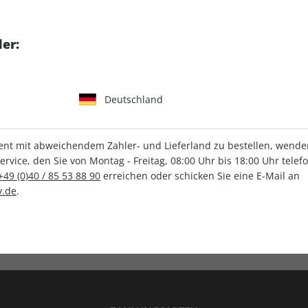
tgart GmbH & Co. KG
er:
Deutschland
IHRE ABO-VORTEILE
t mit abweichendem Zahler- und Lieferland zu bestellen, wenden 
vice, den Sie von Montag - Freitag, 08:00 Uhr bis 18:00 Uhr telef
+49 (0)40 / 85 53 88 90
erreichen oder schicken Sie eine E-Mail an
.de
.
Versandkostenfrei
Wunschprämie
en
Lieferung frei Haus
Geschenk inklusive