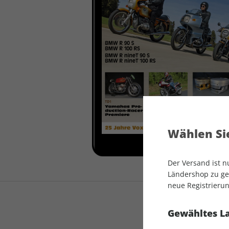
auto motor und sport
auto motor und sport
EDITION
autokauf
auto motor und sport
autokauf
Wählen Sie
Der Versand ist 
Ländershop zu gel
neue Registrierun
Gewähltes L