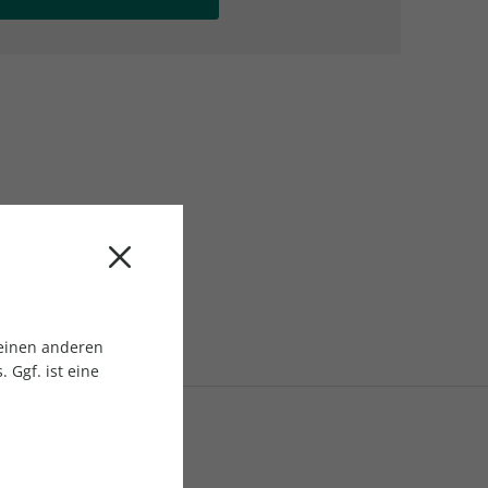
AC Reisemagazin
AC Reisemagazin
 einen anderen
 Ggf. ist eine