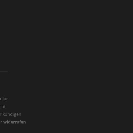
ular
cht
er kündigen
er widerrufen