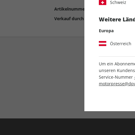
Schweiz
Artikelnummer
2192777
Verkauf durch
Motor Presse Stut
Weitere Länd
Europa
Österreich
Um ein Abonnemen
unseren Kundenser
Service-Nummer
motorpresse@dpv
Liefergarantie
Keine Ausgabe verpass