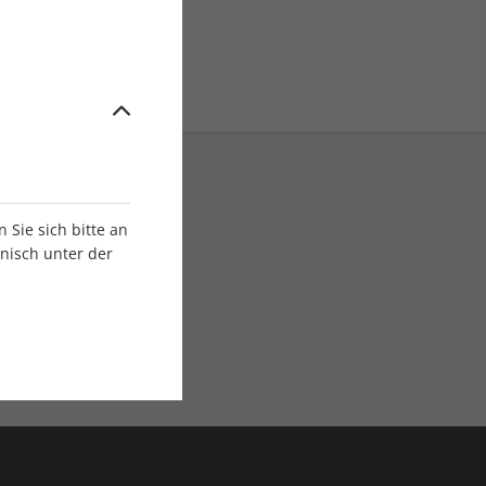
Sie sich bitte an
onisch unter der
E-Paper Ausgaben
Als App oder E-Paper
verfügbar