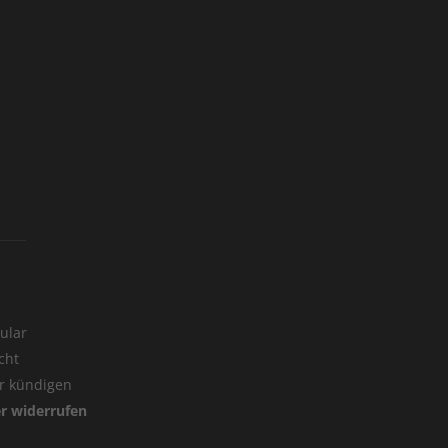
ular
cht
er kündigen
er widerrufen