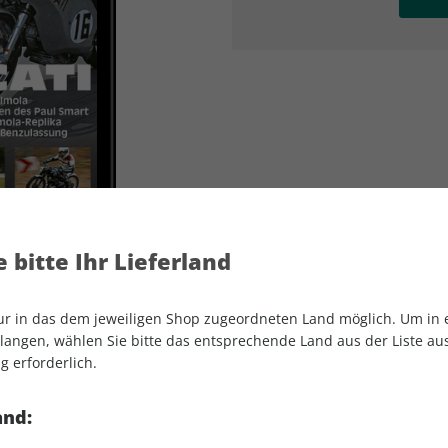
AD
AD
 bitte Ihr Lieferland
nur in das dem jeweiligen Shop zugeordneten Land möglich. Um in
angen, wählen Sie bitte das entsprechende Land aus der Liste aus.
g erforderlich.
MOTORRAD Classic ePaper 04/2022
and: