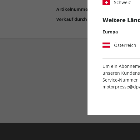
Schweiz
Artikelnummer
2192772
Verkauf durch
Motor Presse Stut
Weitere Länd
Europa
Österreich
Um ein Abonnemen
unseren Kundenser
Service-Nummer
motorpresse@dpv
Liefergarantie
Keine Ausgabe verpass