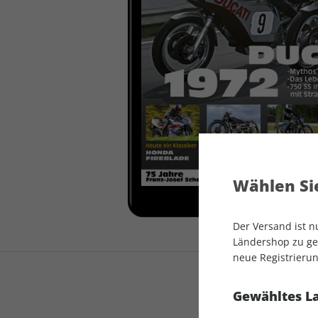
auto motor und sport
auto motor und sport
EDITION
autokauf
auto motor und sport
autokauf
Wählen Sie
Der Versand ist 
Ländershop zu gel
neue Registrierun
Gewähltes L