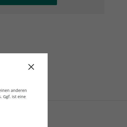
AC Reisemagazin
AC Reisemagazin
 einen anderen
 Ggf. ist eine