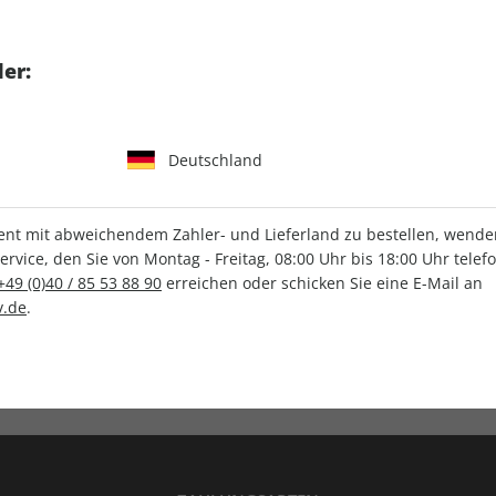
tgart GmbH & Co. KG
er:
Deutschland
IHRE ABO-VORTEILE
t mit abweichendem Zahler- und Lieferland zu bestellen, wenden 
vice, den Sie von Montag - Freitag, 08:00 Uhr bis 18:00 Uhr telef
+49 (0)40 / 85 53 88 90
erreichen oder schicken Sie eine E-Mail an
.de
.
Versandkostenfrei
Wunschprämie
en
Lieferung frei Haus
Geschenk inklusive