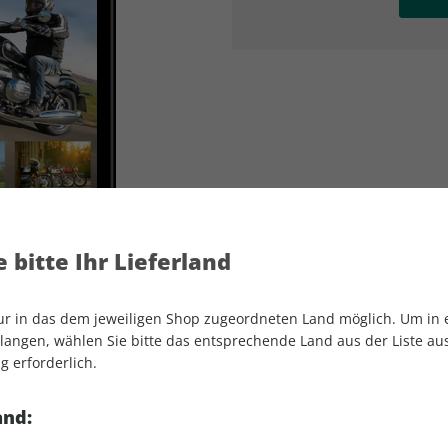
AD
AD
 bitte Ihr Lieferland
nur in das dem jeweiligen Shop zugeordneten Land möglich. Um in
angen, wählen Sie bitte das entsprechende Land aus der Liste aus.
g erforderlich.
MOTORRAD Classic ePaper 04/2021
and: