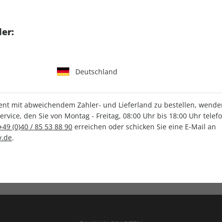
tgart GmbH & Co. KG
er:
Deutschland
IHRE ABO-VORTEILE
t mit abweichendem Zahler- und Lieferland zu bestellen, wenden 
vice, den Sie von Montag - Freitag, 08:00 Uhr bis 18:00 Uhr telef
+49 (0)40 / 85 53 88 90
erreichen oder schicken Sie eine E-Mail an
.de
.
Versandkostenfrei
Wunschprämie
en
Lieferung frei Haus
Geschenk inklusive