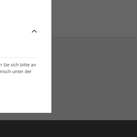
Sie sich bitte an
onisch unter der
E-Paper Ausgaben
Als App oder E-Paper
verfügbar