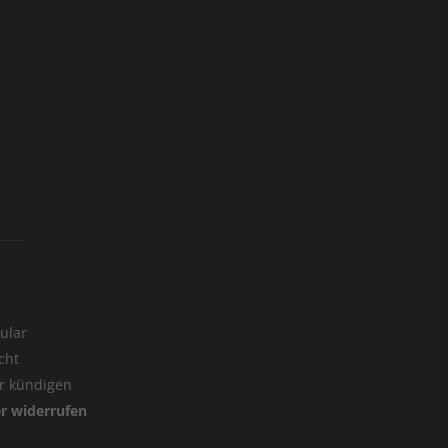
ular
cht
er kündigen
er widerrufen