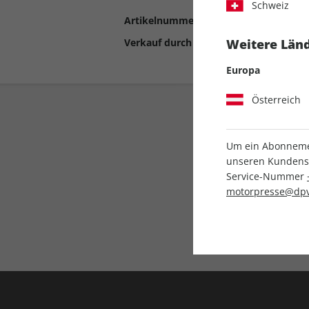
Schweiz
Artikelnummer
2192762
Verkauf durch
Motor Presse Stut
Weitere Länd
Europa
Österreich
Um ein Abonnemen
unseren Kundenser
Service-Nummer
motorpresse@dpv
Liefergarantie
Keine Ausgabe verpass