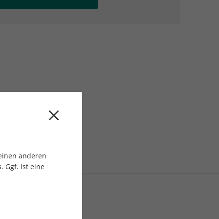
AC Reisemagazin
AC Reisemagazin
 einen anderen
 Ggf. ist eine