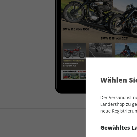
auto motor und sport
auto motor und sport
EDITION
autokauf
auto motor und sport
autokauf
Wählen Sie
Der Versand ist 
Ländershop zu gel
neue Registrierun
Gewähltes L