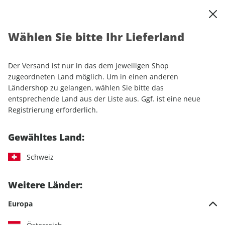
0
Warenkorb
Shop durchsuchen
MENÜ
Wählen Sie bitte Ihr Lieferland
Startseite
Einzelhefte
MOTORRAD Classic ePaper 02/2023
Der Versand ist nur in das dem jeweiligen Shop
LESEPROBE
zugeordneten Land möglich. Um in einen anderen
Ländershop zu gelangen, wählen Sie bitte das
entsprechende Land aus der Liste aus. Ggf. ist eine neue
Registrierung erforderlich.
Gewähltes Land:
Schweiz
Weitere Länder:
Europa