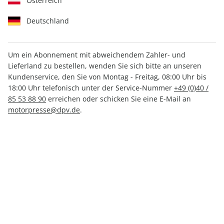
Österreich
Deutschland
Um ein Abonnement mit abweichendem Zahler- und
MOTORRAD Classic ePaper
Lieferland zu bestellen, wenden Sie sich bitte an unseren
02/2023
Kundenservice, den Sie von Montag - Freitag, 08:00 Uhr bis
18:00 Uhr telefonisch unter der Service-Nummer
+49 (0)40 /
85 53 88 90
erreichen oder schicken Sie eine E-Mail an
Direkt verfügbar
motorpresse@dpv.de
.
CHF 5.00
inkl. MwSt.
Zur Kasse