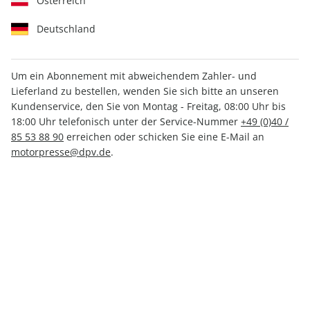
Österreich
Deutschland
Um ein Abonnement mit abweichendem Zahler- und
MOTORRAD 02/2026
Lieferland zu bestellen, wenden Sie sich bitte an unseren
Kundenservice, den Sie von Montag - Freitag, 08:00 Uhr bis
18:00 Uhr telefonisch unter der Service-Nummer
+49 (0)40 /
Verfügbar - Nur solange der Vorrat reicht
85 53 88 90
erreichen oder schicken Sie eine E-Mail an
motorpresse@dpv.de
.
Anzahl
CHF 8.80
inkl. MwSt., zzgl.
Versand
In den Warenkorb