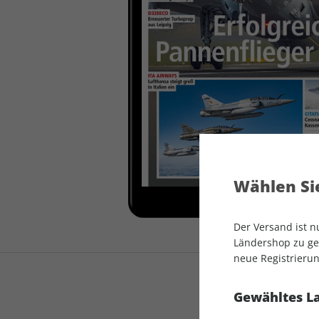
auto motor und sport
auto motor und sport
EDITION
autokauf
auto motor und sport
autokauf
Wählen Sie
Der Versand ist 
Ländershop zu gel
neue Registrierun
Gewähltes L