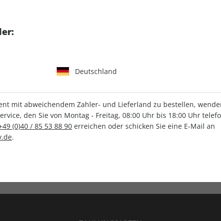
tgart GmbH & Co. KG
er:
Deutschland
IHRE ABO-VORTEILE
t mit abweichendem Zahler- und Lieferland zu bestellen, wenden 
vice, den Sie von Montag - Freitag, 08:00 Uhr bis 18:00 Uhr telef
+49 (0)40 / 85 53 88 90
erreichen oder schicken Sie eine E-Mail an
.de
.
Versandkostenfrei
Wunschprämie
en
Lieferung frei Haus
Geschenk inklusive