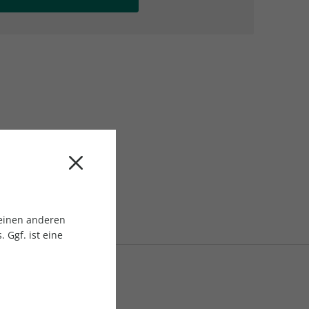
AC Reisemagazin
AC Reisemagazin
 einen anderen
 Ggf. ist eine