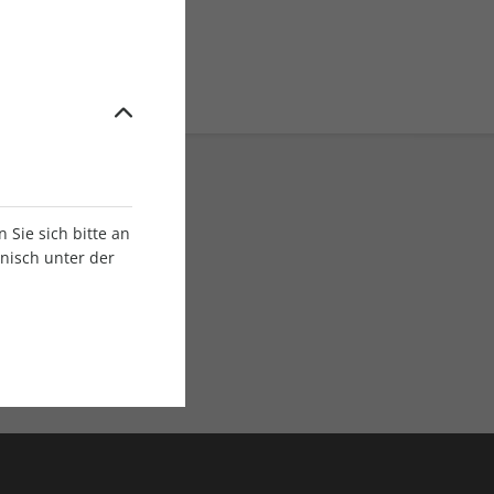
Sie sich bitte an
onisch unter der
E-Paper Ausgaben
Als App oder E-Paper
verfügbar