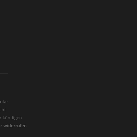
ular
cht
er kündigen
er widerrufen