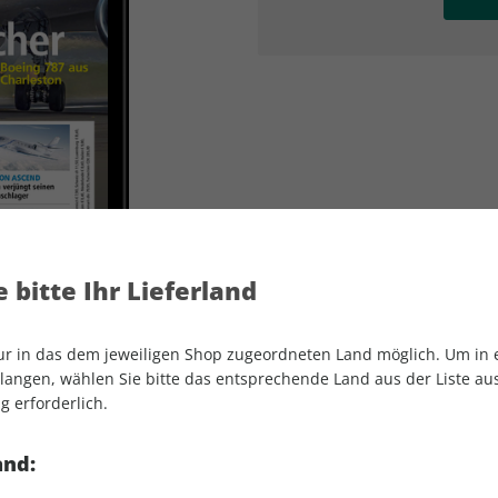
AD
AD
 bitte Ihr Lieferland
nur in das dem jeweiligen Shop zugeordneten Land möglich. Um in
angen, wählen Sie bitte das entsprechende Land aus der Liste aus.
g erforderlich.
FLUG REVUE ePaper 08/2023
and: