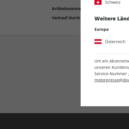
Schweiz
Artikelnummer
2198125
Verkauf durch
Motor Presse Stut
Weitere Länd
Europa
Österreich
Um ein Abonnemen
unseren Kundenser
Service-Nummer
motorpresse@dpv
Liefergarantie
Keine Ausgabe verpass