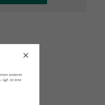
AC Reisemagazin
AC Reisemagazin
 einen anderen
 Ggf. ist eine