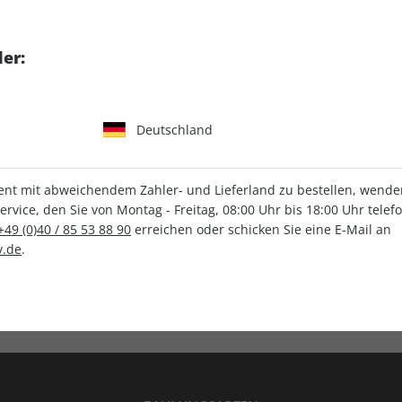
tgart GmbH & Co. KG
er:
Deutschland
IHRE ABO-VORTEILE
t mit abweichendem Zahler- und Lieferland zu bestellen, wenden 
vice, den Sie von Montag - Freitag, 08:00 Uhr bis 18:00 Uhr telef
+49 (0)40 / 85 53 88 90
erreichen oder schicken Sie eine E-Mail an
.de
.
Versandkostenfrei
Wunschprämie
en
Lieferung frei Haus
Geschenk inklusive