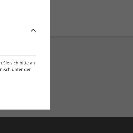
Sie sich bitte an
onisch unter der
E-Paper Ausgaben
Als App oder E-Paper
verfügbar