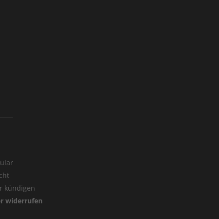
ular
cht
er kündigen
er widerrufen