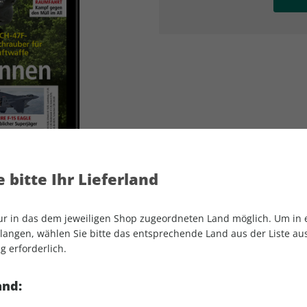
AD
AD
 bitte Ihr Lieferland
nur in das dem jeweiligen Shop zugeordneten Land möglich. Um in
angen, wählen Sie bitte das entsprechende Land aus der Liste aus.
g erforderlich.
FLUG REVUE ePaper 08/2022
and: