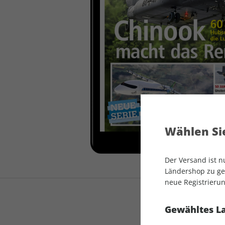
auto motor und sport
auto motor und sport
EDITION
autokauf
auto motor und sport
autokauf
Wählen Sie
Der Versand ist 
Ländershop zu gel
neue Registrierun
Gewähltes L