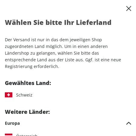
0
Warenkorb
Shop durchsuchen
MENÜ
Wählen Sie bitte Ihr Lieferland
Startseite
Einzelhefte
Luftfahrt
FLUG REVUE ePaper 07/2022
Der Versand ist nur in das dem jeweiligen Shop
zugeordneten Land möglich. Um in einen anderen
LESEPROBE
Ländershop zu gelangen, wählen Sie bitte das
entsprechende Land aus der Liste aus. Ggf. ist eine neue
Registrierung erforderlich.
Gewähltes Land:
Schweiz
Weitere Länder:
Europa