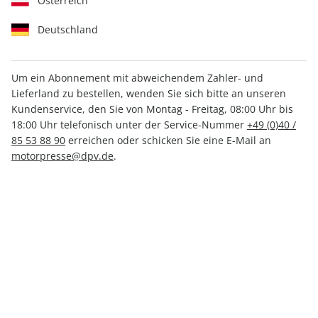
Österreich
Deutschland
Um ein Abonnement mit abweichendem Zahler- und
Lieferland zu bestellen, wenden Sie sich bitte an unseren
FLUG REVUE ePaper 07/2022
Kundenservice, den Sie von Montag - Freitag, 08:00 Uhr bis
18:00 Uhr telefonisch unter der Service-Nummer
+49 (0)40 /
Direkt verfügbar
85 53 88 90
erreichen oder schicken Sie eine E-Mail an
motorpresse@dpv.de
.
CHF 5.00
inkl. MwSt.
Zur Kasse