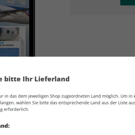
AD
AD
 bitte Ihr Lieferland
nur in das dem jeweiligen Shop zugeordneten Land möglich. Um in
angen, wählen Sie bitte das entsprechende Land aus der Liste aus.
g erforderlich.
FLUG REVUE ePaper 02/2022
and: