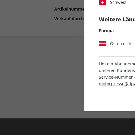
Schweiz
Artikelnummer
2198107
Verkauf durch
Motor Presse Stut
Weitere Länd
Europa
Österreich
Um ein Abonnemen
unseren Kundenser
Service-Nummer
motorpresse@dpv
Liefergarantie
Keine Ausgabe verpass