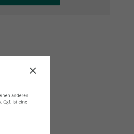
AC Reisemagazin
AC Reisemagazin
 einen anderen
 Ggf. ist eine