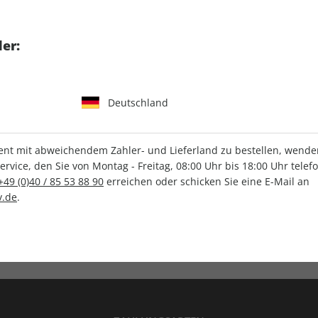
tgart GmbH & Co. KG
er:
Deutschland
IHRE ABO-VORTEILE
t mit abweichendem Zahler- und Lieferland zu bestellen, wenden 
vice, den Sie von Montag - Freitag, 08:00 Uhr bis 18:00 Uhr telef
+49 (0)40 / 85 53 88 90
erreichen oder schicken Sie eine E-Mail an
.de
.
Versandkostenfrei
Wunschprämie
en
Lieferung frei Haus
Geschenk inklusive