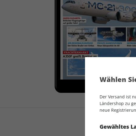
auto motor und sport
auto motor und sport
EDITION
autokauf
auto motor und sport
autokauf
Wählen Sie
Der Versand ist 
Ländershop zu gel
neue Registrierun
Gewähltes L