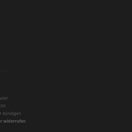
ular
cht
er kündigen
er widerrufen