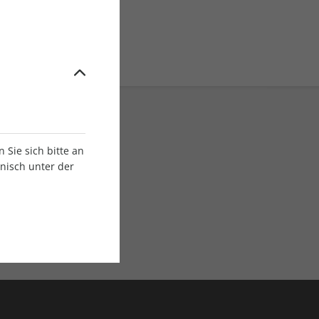
Sie sich bitte an
onisch unter der
E-Paper Ausgaben
Als App oder E-Paper
verfügbar