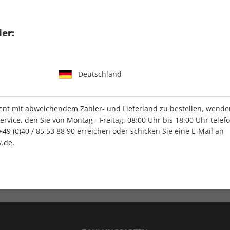
tgart GmbH & Co. KG
er:
Deutschland
IHRE ABO-VORTEILE
t mit abweichendem Zahler- und Lieferland zu bestellen, wenden 
vice, den Sie von Montag - Freitag, 08:00 Uhr bis 18:00 Uhr telef
+49 (0)40 / 85 53 88 90
erreichen oder schicken Sie eine E-Mail an
.de
.
Versandkostenfrei
Wunschprämie
en
Lieferung frei Haus
Geschenk inklusive