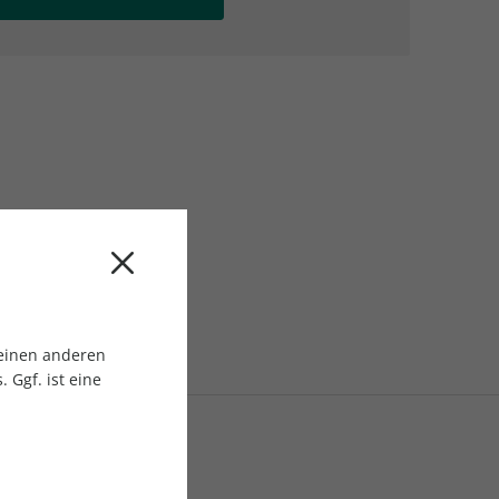
AC Reisemagazin
AC Reisemagazin
 einen anderen
 Ggf. ist eine