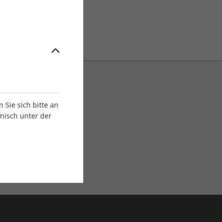
Sie sich bitte an
onisch unter der
E-Paper Ausgaben
Als App oder E-Paper
verfügbar