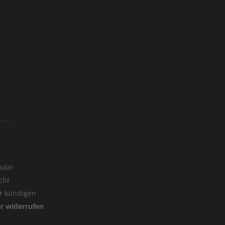
ular
cht
er kündigen
er widerrufen