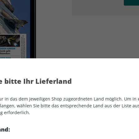
AD
AD
 bitte Ihr Lieferland
nur in das dem jeweiligen Shop zugeordneten Land möglich. Um in
angen, wählen Sie bitte das entsprechende Land aus der Liste aus.
g erforderlich.
FLUG REVUE ePaper 02/2021
and: