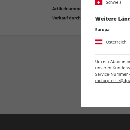
Schweiz
Artikelnummer
2198095
Verkauf durch
Motor Presse Stut
Weitere Länd
Europa
Österreich
Um ein Abonnemen
unseren Kundenser
Service-Nummer
motorpresse@dpv
Liefergarantie
Keine Ausgabe verpass