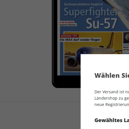
auto motor und sport
auto motor und sport
EDITION
autokauf
auto motor und sport
autokauf
Wählen Sie
Der Versand ist 
Ländershop zu gel
neue Registrierun
Gewähltes L