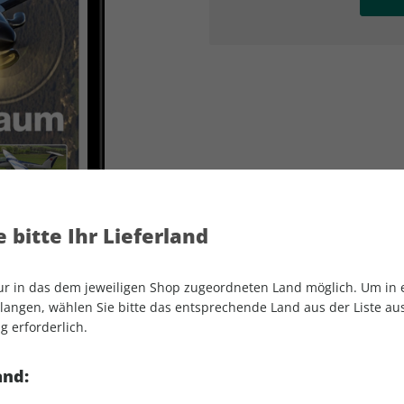
AD
AD
 bitte Ihr Lieferland
nur in das dem jeweiligen Shop zugeordneten Land möglich. Um in
angen, wählen Sie bitte das entsprechende Land aus der Liste aus.
g erforderlich.
aerokurier ePaper 12/2022
and: