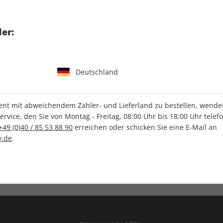
tgart GmbH & Co. KG
er:
Deutschland
IHRE ABO-VORTEILE
t mit abweichendem Zahler- und Lieferland zu bestellen, wenden 
vice, den Sie von Montag - Freitag, 08:00 Uhr bis 18:00 Uhr telef
+49 (0)40 / 85 53 88 90
erreichen oder schicken Sie eine E-Mail an
.de
.
Versandkostenfrei
Wunschprämie
en
Lieferung frei Haus
Geschenk inklusive