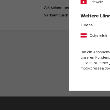
Schweiz
Artikelnummer
2192908
Verkauf durch
Motor Presse Stut
Weitere Länd
Europa
Österreich
Um ein Abonnemen
unseren Kundenser
Service-Nummer
motorpresse@dpv
Liefergarantie
Keine Ausgabe verpass