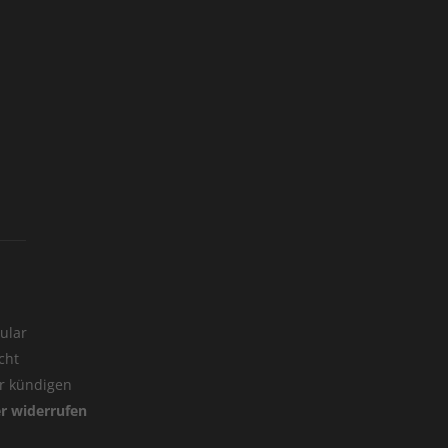
ular
cht
er kündigen
er widerrufen