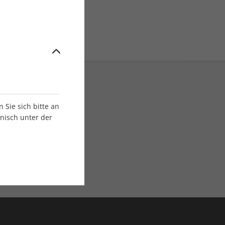
Sie sich bitte an
onisch unter der
E-Paper Ausgaben
Als App oder E-Paper
verfügbar