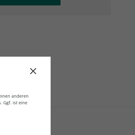
AC Reisemagazin
AC Reisemagazin
 einen anderen
 Ggf. ist eine