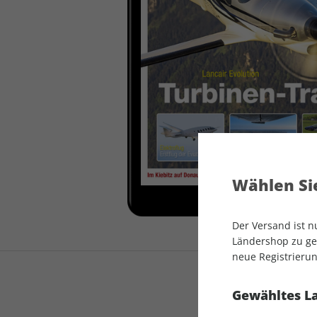
auto motor und sport
auto motor und sport
EDITION
autokauf
auto motor und sport
autokauf
Wählen Sie
Der Versand ist 
Ländershop zu gel
neue Registrierun
Gewähltes L