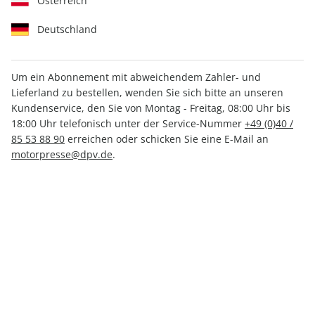
Österreich
Deutschland
Um ein Abonnement mit abweichendem Zahler- und
aerokurier ePaper 10/2025
Lieferland zu bestellen, wenden Sie sich bitte an unseren
Kundenservice, den Sie von Montag - Freitag, 08:00 Uhr bis
18:00 Uhr telefonisch unter der Service-Nummer
+49 (0)40 /
Direkt verfügbar
85 53 88 90
erreichen oder schicken Sie eine E-Mail an
motorpresse@dpv.de
.
CHF 5.50
inkl. MwSt.
Zur Kasse