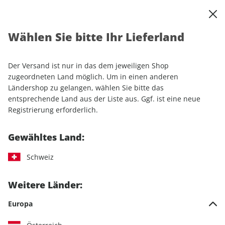
0
Warenkorb
Shop durchsuchen
MENÜ
Wählen Sie bitte Ihr Lieferland
Startseite
Einzelhefte
Luftfahrt
aerokurier ePaper 10/2025
Der Versand ist nur in das dem jeweiligen Shop
LESEPROBE
zugeordneten Land möglich. Um in einen anderen
Ländershop zu gelangen, wählen Sie bitte das
entsprechende Land aus der Liste aus. Ggf. ist eine neue
Registrierung erforderlich.
Gewähltes Land:
Schweiz
Weitere Länder:
Europa