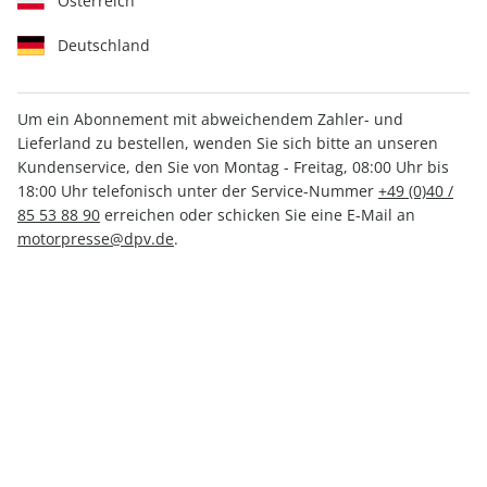
Österreich
Deutschland
Um ein Abonnement mit abweichendem Zahler- und
aerokurier ePaper 10/2022
Lieferland zu bestellen, wenden Sie sich bitte an unseren
Kundenservice, den Sie von Montag - Freitag, 08:00 Uhr bis
18:00 Uhr telefonisch unter der Service-Nummer
+49 (0)40 /
Direkt verfügbar
85 53 88 90
erreichen oder schicken Sie eine E-Mail an
motorpresse@dpv.de
.
CHF 4.50
inkl. MwSt.
Zur Kasse