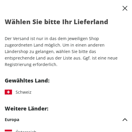
0
Warenkorb
Shop durchsuchen
MENÜ
Wählen Sie bitte Ihr Lieferland
Startseite
Einzelhefte
Luftfahrt
aerokurier ePaper 10/2022
Der Versand ist nur in das dem jeweiligen Shop
LESEPROBE
zugeordneten Land möglich. Um in einen anderen
Ländershop zu gelangen, wählen Sie bitte das
entsprechende Land aus der Liste aus. Ggf. ist eine neue
Registrierung erforderlich.
Gewähltes Land:
Schweiz
Weitere Länder:
Europa