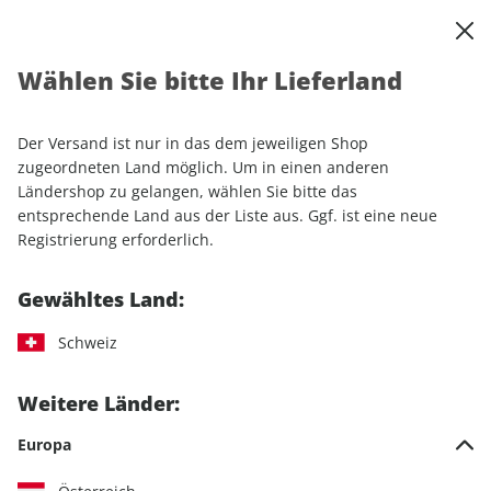
0
Warenkorb
Shop durchsuchen
MENÜ
Wählen Sie bitte Ihr Lieferland
Startseite
Einzelhefte
Luftfahrt
aerokurier ePaper 09/2025
Der Versand ist nur in das dem jeweiligen Shop
LESEPROBE
zugeordneten Land möglich. Um in einen anderen
Ländershop zu gelangen, wählen Sie bitte das
entsprechende Land aus der Liste aus. Ggf. ist eine neue
Registrierung erforderlich.
Gewähltes Land:
Schweiz
Weitere Länder:
Europa