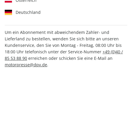
Österreich
Deutschland
Um ein Abonnement mit abweichendem Zahler- und
aerokurier ePaper 09/2025
Lieferland zu bestellen, wenden Sie sich bitte an unseren
Kundenservice, den Sie von Montag - Freitag, 08:00 Uhr bis
18:00 Uhr telefonisch unter der Service-Nummer
+49 (0)40 /
Direkt verfügbar
85 53 88 90
erreichen oder schicken Sie eine E-Mail an
motorpresse@dpv.de
.
CHF 5.50
inkl. MwSt.
Zur Kasse