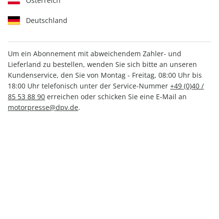
Österreich
Deutschland
Um ein Abonnement mit abweichendem Zahler- und
aerokurier ePaper 07/2025
Lieferland zu bestellen, wenden Sie sich bitte an unseren
Kundenservice, den Sie von Montag - Freitag, 08:00 Uhr bis
18:00 Uhr telefonisch unter der Service-Nummer
+49 (0)40 /
Direkt verfügbar
85 53 88 90
erreichen oder schicken Sie eine E-Mail an
motorpresse@dpv.de
.
CHF 5.50
inkl. MwSt.
Zur Kasse