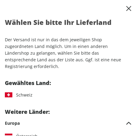
0
Warenkorb
Shop durchsuchen
MENÜ
Wählen Sie bitte Ihr Lieferland
Startseite
Einzelhefte
Luftfahrt
aerokurier ePaper 07/2025
Der Versand ist nur in das dem jeweiligen Shop
LESEPROBE
zugeordneten Land möglich. Um in einen anderen
Ländershop zu gelangen, wählen Sie bitte das
entsprechende Land aus der Liste aus. Ggf. ist eine neue
Registrierung erforderlich.
Gewähltes Land:
Schweiz
Weitere Länder:
Europa