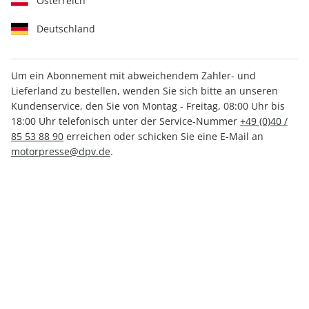
Österreich
Deutschland
Um ein Abonnement mit abweichendem Zahler- und
aerokurier ePaper 07/2021
Lieferland zu bestellen, wenden Sie sich bitte an unseren
Kundenservice, den Sie von Montag - Freitag, 08:00 Uhr bis
18:00 Uhr telefonisch unter der Service-Nummer
+49 (0)40 /
Direkt verfügbar
85 53 88 90
erreichen oder schicken Sie eine E-Mail an
motorpresse@dpv.de
.
CHF 4.50
inkl. MwSt.
Zur Kasse