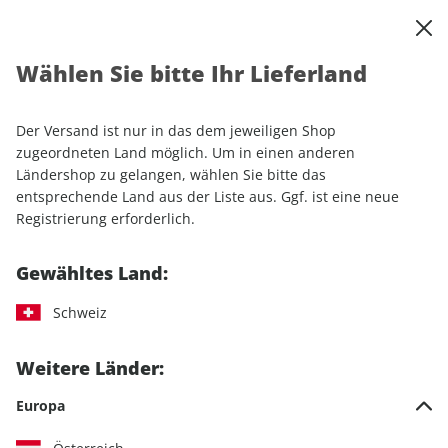
0
Warenkorb
Shop durchsuchen
MENÜ
Wählen Sie bitte Ihr Lieferland
Startseite
Einzelhefte
Luftfahrt
aerokurier ePaper 07/2021
Der Versand ist nur in das dem jeweiligen Shop
LESEPROBE
zugeordneten Land möglich. Um in einen anderen
Ländershop zu gelangen, wählen Sie bitte das
entsprechende Land aus der Liste aus. Ggf. ist eine neue
Registrierung erforderlich.
Gewähltes Land:
Schweiz
Weitere Länder:
Europa