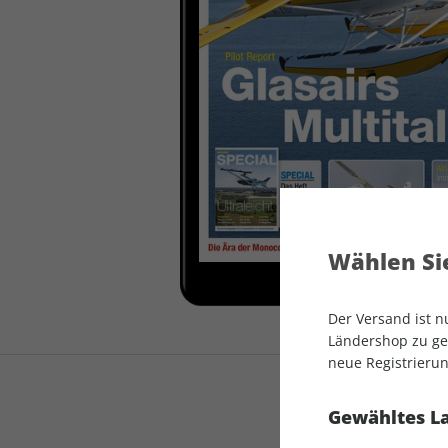
auto motor und sport
auto motor und sport
EDITION
autokauf
auto motor und sport
autokauf
Wählen Sie
Der Versand ist 
Ländershop zu gel
neue Registrierun
Gewähltes L