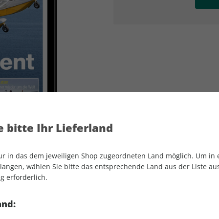
AD
AD
 bitte Ihr Lieferland
nur in das dem jeweiligen Shop zugeordneten Land möglich. Um in
angen, wählen Sie bitte das entsprechende Land aus der Liste aus.
g erforderlich.
aerokurier ePaper 06/2022
and: