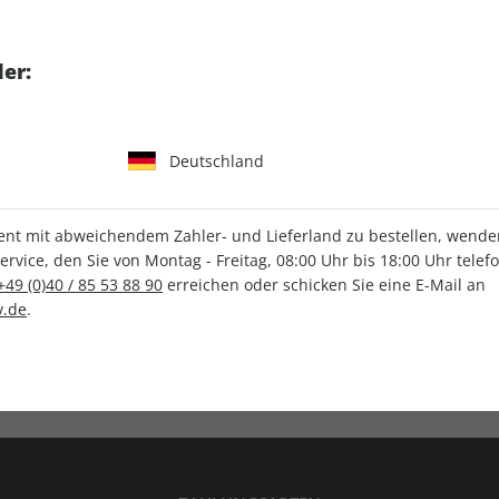
tgart GmbH & Co. KG
er:
Deutschland
IHRE ABO-VORTEILE
t mit abweichendem Zahler- und Lieferland zu bestellen, wenden 
vice, den Sie von Montag - Freitag, 08:00 Uhr bis 18:00 Uhr telef
+49 (0)40 / 85 53 88 90
erreichen oder schicken Sie eine E-Mail an
.de
.
Versandkostenfrei
Wunschprämie
en
Lieferung frei Haus
Geschenk inklusive