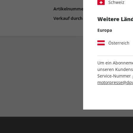
Schweiz
Artikelnummer
2192902
Verkauf durch
Motor Presse Stut
Weitere Länd
Europa
Österreich
Um ein Abonnemen
unseren Kundenser
Service-Nummer
motorpresse@dpv
Liefergarantie
Keine Ausgabe verpass