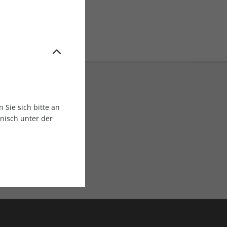
Sie sich bitte an
onisch unter der
E-Paper Ausgaben
Als App oder E-Paper
verfügbar