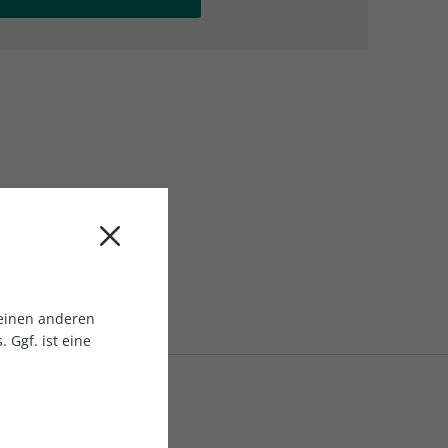
AC Reisemagazin
AC Reisemagazin
 einen anderen
 Ggf. ist eine