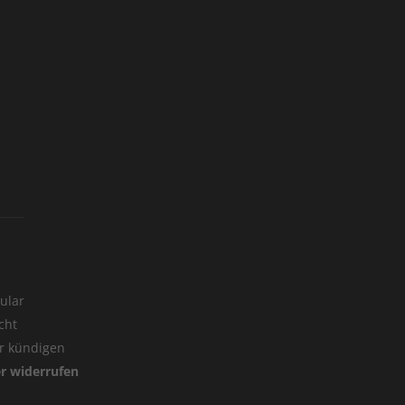
ular
cht
er kündigen
er widerrufen