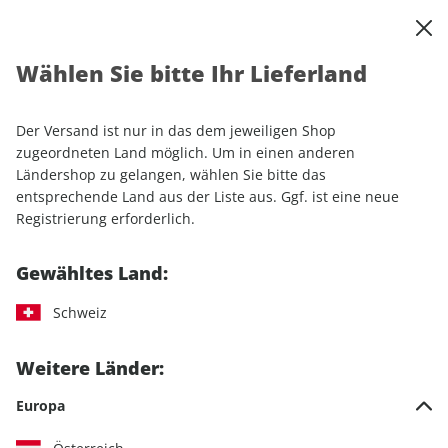
0
Warenkorb
Shop durchsuchen
MENÜ
Wählen Sie bitte Ihr Lieferland
Startseite
Einzelhefte
Luftfahrt
aerokurier ePaper 06/2021
Der Versand ist nur in das dem jeweiligen Shop
LESEPROBE
zugeordneten Land möglich. Um in einen anderen
Ländershop zu gelangen, wählen Sie bitte das
entsprechende Land aus der Liste aus. Ggf. ist eine neue
Registrierung erforderlich.
Gewähltes Land:
Schweiz
Weitere Länder:
Europa