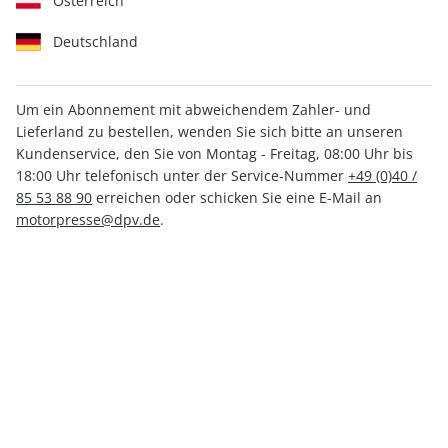
Österreich
Deutschland
Um ein Abonnement mit abweichendem Zahler- und
aerokurier ePaper 06/2021
Lieferland zu bestellen, wenden Sie sich bitte an unseren
Kundenservice, den Sie von Montag - Freitag, 08:00 Uhr bis
18:00 Uhr telefonisch unter der Service-Nummer
+49 (0)40 /
Direkt verfügbar
85 53 88 90
erreichen oder schicken Sie eine E-Mail an
motorpresse@dpv.de
.
CHF 4.50
inkl. MwSt.
Zur Kasse