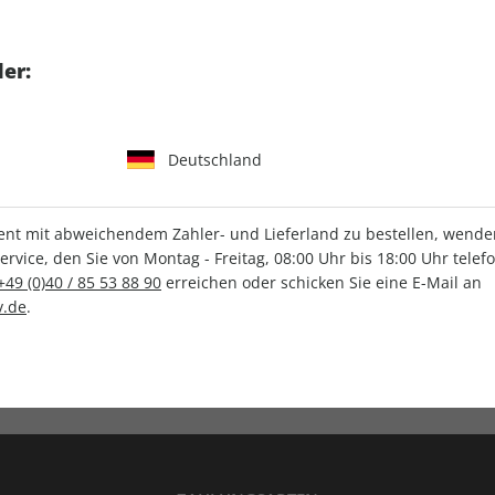
tgart GmbH & Co. KG
er:
Deutschland
IHRE ABO-VORTEILE
t mit abweichendem Zahler- und Lieferland zu bestellen, wenden 
vice, den Sie von Montag - Freitag, 08:00 Uhr bis 18:00 Uhr telef
+49 (0)40 / 85 53 88 90
erreichen oder schicken Sie eine E-Mail an
.de
.
Versandkostenfrei
Wunschprämie
en
Lieferung frei Haus
Geschenk inklusive