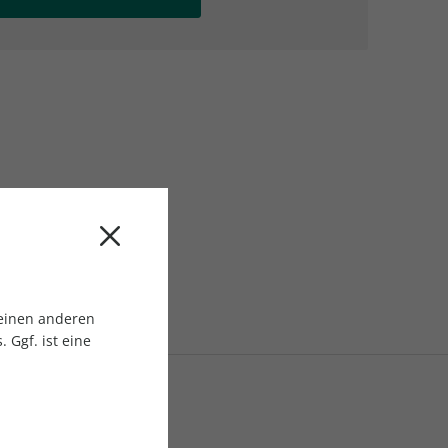
AC Reisemagazin
AC Reisemagazin
 einen anderen
 Ggf. ist eine