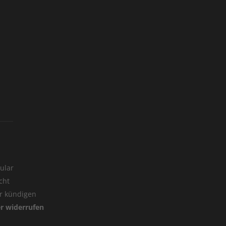
ular
cht
er kündigen
er widerrufen