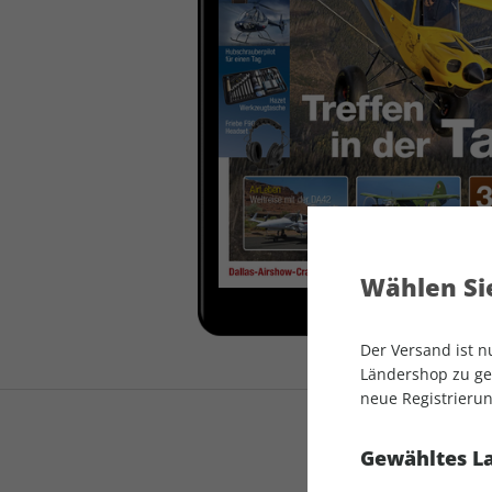
auto motor und sport
auto motor und sport
EDITION
autokauf
auto motor und sport
autokauf
Wählen Sie
Der Versand ist 
Ländershop zu gel
neue Registrierun
Gewähltes L