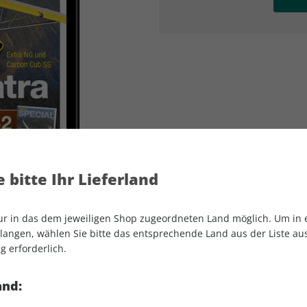
AD
AD
 bitte Ihr Lieferland
nur in das dem jeweiligen Shop zugeordneten Land möglich. Um in
angen, wählen Sie bitte das entsprechende Land aus der Liste aus.
g erforderlich.
aerokurier ePaper 02/2025
and: