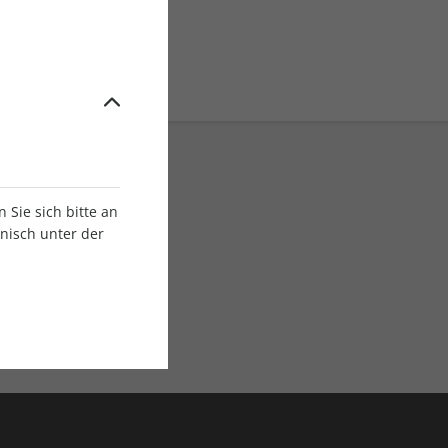
Sie sich bitte an
onisch unter der
E-Paper Ausgaben
Als App oder E-Paper
verfügbar