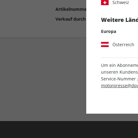
Schweiz
Artikelnummer
2192934
Verkauf durch
Motor Presse Stut
Weitere Länd
Europa
Österreich
Um ein Abonnemen
unseren Kundenser
Service-Nummer
motorpresse@dpv
Liefergarantie
Keine Ausgabe verpass