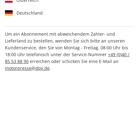
Österreich
Deutschland
Um ein Abonnement mit abweichendem Zahler- und
aerokurier 09/2025
Lieferland zu bestellen, wenden Sie sich bitte an unseren
Kundenservice, den Sie von Montag - Freitag, 08:00 Uhr bis
18:00 Uhr telefonisch unter der Service-Nummer
+49 (0)40 /
Verfügbar - Nur solange der Vorrat reicht
85 53 88 90
erreichen oder schicken Sie eine E-Mail an
motorpresse@dpv.de
.
Anzahl
CHF 12.90
inkl. MwSt., zzgl.
Versand
In den Warenkorb