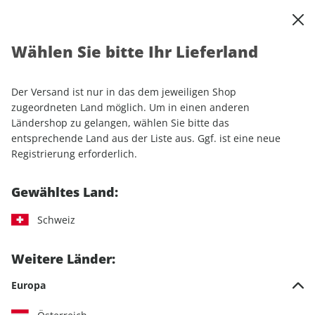
0
Warenkorb
Shop durchsuchen
MENÜ
Wählen Sie bitte Ihr Lieferland
Startseite
Einzelhefte
Luftfahrt
aerokurier 09/2025
Der Versand ist nur in das dem jeweiligen Shop
LESEPROBE
zugeordneten Land möglich. Um in einen anderen
Ländershop zu gelangen, wählen Sie bitte das
entsprechende Land aus der Liste aus. Ggf. ist eine neue
Registrierung erforderlich.
Gewähltes Land:
Schweiz
Weitere Länder:
Europa