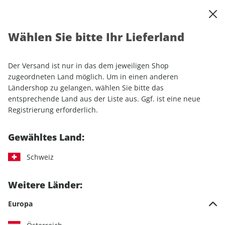
0
Warenkorb
Shop durchsuchen
MENÜ
Wählen Sie bitte Ihr Lieferland
Startseite
Einzelhefte
Luftfahrt
aerokurier 05/2026
Der Versand ist nur in das dem jeweiligen Shop
LESEPROBE
zugeordneten Land möglich. Um in einen anderen
Ländershop zu gelangen, wählen Sie bitte das
entsprechende Land aus der Liste aus. Ggf. ist eine neue
Registrierung erforderlich.
Gewähltes Land:
Schweiz
Weitere Länder:
Europa