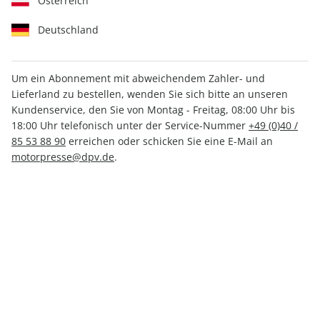
Österreich
Deutschland
Um ein Abonnement mit abweichendem Zahler- und
aerokurier 05/2026
Lieferland zu bestellen, wenden Sie sich bitte an unseren
Kundenservice, den Sie von Montag - Freitag, 08:00 Uhr bis
18:00 Uhr telefonisch unter der Service-Nummer
+49 (0)40 /
Verfügbar - Nur solange der Vorrat reicht
85 53 88 90
erreichen oder schicken Sie eine E-Mail an
motorpresse@dpv.de
.
Anzahl
CHF 12.90
inkl. MwSt., zzgl.
Versand
In den Warenkorb