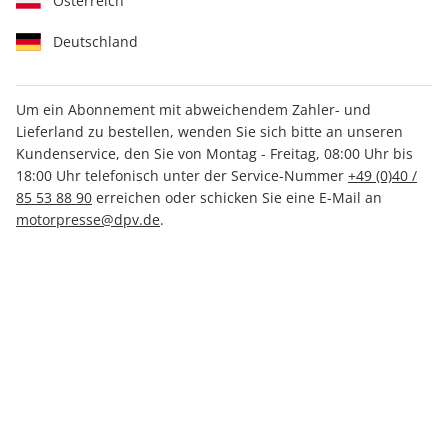
Österreich
Deutschland
Um ein Abonnement mit abweichendem Zahler- und
Lieferland zu bestellen, wenden Sie sich bitte an unseren
Women's Health 04/2026
Kundenservice, den Sie von Montag - Freitag, 08:00 Uhr bis
18:00 Uhr telefonisch unter der Service-Nummer
+49 (0)40 /
85 53 88 90
erreichen oder schicken Sie eine E-Mail an
Verfügbar - Nur solange der Vorrat reicht
motorpresse@dpv.de
.
Anzahl
CHF 7.20
inkl. MwSt., zzgl.
Versand
In den Warenkorb