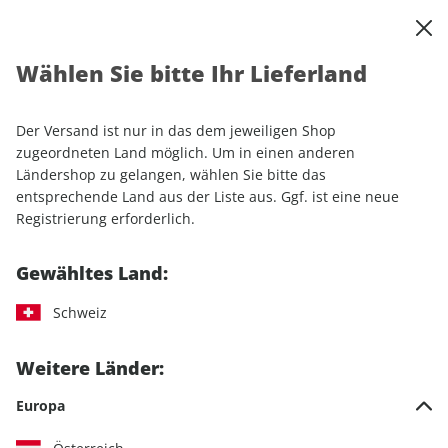
0
Warenkorb
Shop durchsuchen
MENÜ
Wählen Sie bitte Ihr Lieferland
Startseite
Einzelhefte
Lifestyle
Women's Health
Women's Health 04/2026
Der Versand ist nur in das dem jeweiligen Shop
zugeordneten Land möglich. Um in einen anderen
LESEPROBE
Ländershop zu gelangen, wählen Sie bitte das
entsprechende Land aus der Liste aus. Ggf. ist eine neue
Registrierung erforderlich.
Gewähltes Land:
Schweiz
Weitere Länder:
Europa