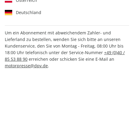
Österreich
Deutschland
Um ein Abonnement mit abweichendem Zahler- und
Lieferland zu bestellen, wenden Sie sich bitte an unseren
Women's Health ePaper
Kundenservice, den Sie von Montag - Freitag, 08:00 Uhr bis
04/2022
18:00 Uhr telefonisch unter der Service-Nummer
+49 (0)40 /
85 53 88 90
erreichen oder schicken Sie eine E-Mail an
motorpresse@dpv.de
.
Direkt verfügbar
CHF 2.50
inkl. MwSt.
Zur Kasse