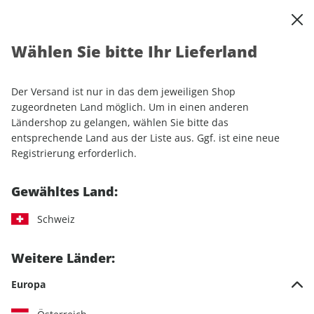
0
Warenkorb
Shop durchsuchen
MENÜ
Wählen Sie bitte Ihr Lieferland
Startseite
Einzelhefte
Lifestyle
Women's Health ePaper 04/2022
Der Versand ist nur in das dem jeweiligen Shop
zugeordneten Land möglich. Um in einen anderen
LESEPROBE
Ländershop zu gelangen, wählen Sie bitte das
entsprechende Land aus der Liste aus. Ggf. ist eine neue
Registrierung erforderlich.
Gewähltes Land:
Schweiz
Weitere Länder:
Europa