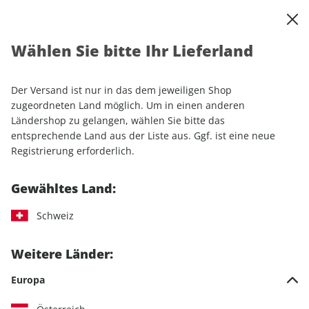
0
Warenkorb
Shop durchsuchen
MENÜ
Wählen Sie bitte Ihr Lieferland
Startseite
Einzelhefte
Lifestyle
Men's Health
Men's Health ePaper 12/2023
Der Versand ist nur in das dem jeweiligen Shop
zugeordneten Land möglich. Um in einen anderen
LESEPROBE
Ländershop zu gelangen, wählen Sie bitte das
entsprechende Land aus der Liste aus. Ggf. ist eine neue
Registrierung erforderlich.
Gewähltes Land:
Schweiz
Weitere Länder:
Europa