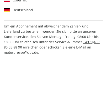
Österreich
Deutschland
Um ein Abonnement mit abweichendem Zahler- und
Lieferland zu bestellen, wenden Sie sich bitte an unseren
Men's Health ePaper 12/2023
Kundenservice, den Sie von Montag - Freitag, 08:00 Uhr bis
18:00 Uhr telefonisch unter der Service-Nummer
+49 (0)40 /
Direkt verfügbar
85 53 88 90
erreichen oder schicken Sie eine E-Mail an
motorpresse@dpv.de
.
CHF 4.00
inkl. MwSt.
Zur Kasse