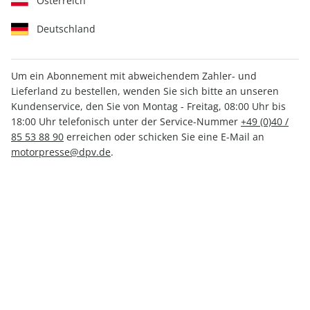
Österreich
Deutschland
Um ein Abonnement mit abweichendem Zahler- und
Lieferland zu bestellen, wenden Sie sich bitte an unseren
Men's Health ePaper 12/2021
Kundenservice, den Sie von Montag - Freitag, 08:00 Uhr bis
18:00 Uhr telefonisch unter der Service-Nummer
+49 (0)40 /
Direkt verfügbar
85 53 88 90
erreichen oder schicken Sie eine E-Mail an
motorpresse@dpv.de
.
CHF 4.00
inkl. MwSt.
Zur Kasse