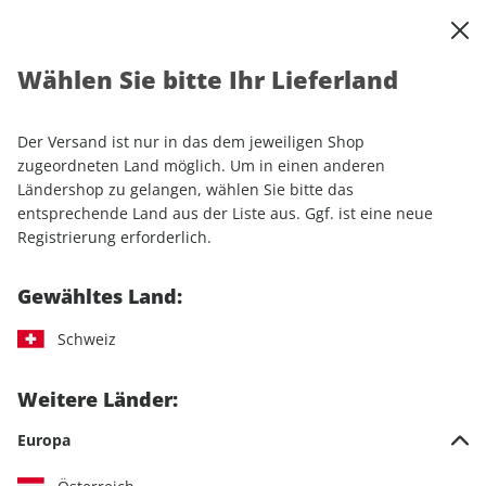
0
Warenkorb
Shop durchsuchen
MENÜ
Wählen Sie bitte Ihr Lieferland
Startseite
Einzelhefte
Lifestyle
Men's Health
Men's Health ePaper 12/2021
Der Versand ist nur in das dem jeweiligen Shop
zugeordneten Land möglich. Um in einen anderen
LESEPROBE
Ländershop zu gelangen, wählen Sie bitte das
entsprechende Land aus der Liste aus. Ggf. ist eine neue
Registrierung erforderlich.
Gewähltes Land:
Schweiz
Weitere Länder:
Europa