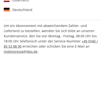
Österreich
Deutschland
Um ein Abonnement mit abweichendem Zahler- und
Lieferland zu bestellen, wenden Sie sich bitte an unseren
Men's Health ePaper 10/2024
Kundenservice, den Sie von Montag - Freitag, 08:00 Uhr bis
18:00 Uhr telefonisch unter der Service-Nummer
+49 (0)40 /
Direkt verfügbar
85 53 88 90
erreichen oder schicken Sie eine E-Mail an
motorpresse@dpv.de
.
CHF 4.50
inkl. MwSt.
Zur Kasse