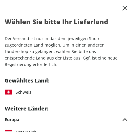
0
Warenkorb
Shop durchsuchen
MENÜ
Wählen Sie bitte Ihr Lieferland
Startseite
Einzelhefte
Lifestyle
Men's Health
Men's Health ePaper 10/2024
Der Versand ist nur in das dem jeweiligen Shop
zugeordneten Land möglich. Um in einen anderen
LESEPROBE
Ländershop zu gelangen, wählen Sie bitte das
entsprechende Land aus der Liste aus. Ggf. ist eine neue
Registrierung erforderlich.
Gewähltes Land:
Schweiz
Weitere Länder:
Europa