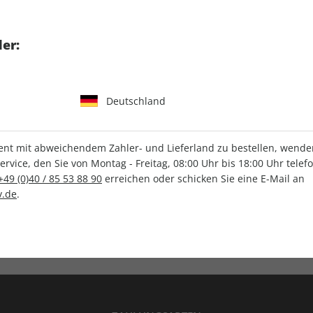
tgart GmbH & Co. KG
er:
Deutschland
IHRE ABO-VORTEILE
t mit abweichendem Zahler- und Lieferland zu bestellen, wenden 
vice, den Sie von Montag - Freitag, 08:00 Uhr bis 18:00 Uhr telef
+49 (0)40 / 85 53 88 90
erreichen oder schicken Sie eine E-Mail an
.de
.
Versandkostenfrei
Wunschprämie
en
Lieferung frei Haus
Geschenk inklusive