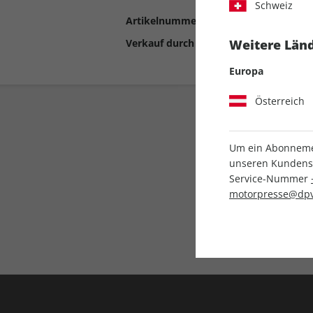
Schweiz
Artikelnummer
2193284
Verkauf durch
Motor Presse Stut
Weitere Länd
Europa
Österreich
Um ein Abonnemen
unseren Kundenser
Service-Nummer
motorpresse@dpv
Liefergarantie
Keine Ausgabe verpass