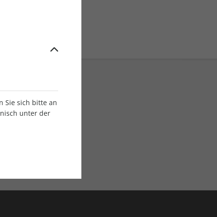
Sie sich bitte an
onisch unter der
E-Paper Ausgaben
Als App oder E-Paper
verfügbar