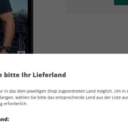
AD
AD
 bitte Ihr Lieferland
nur in das dem jeweiligen Shop zugeordneten Land möglich. Um in
angen, wählen Sie bitte das entsprechende Land aus der Liste aus.
g erforderlich.
Men's Health ePaper 10/2023
and: