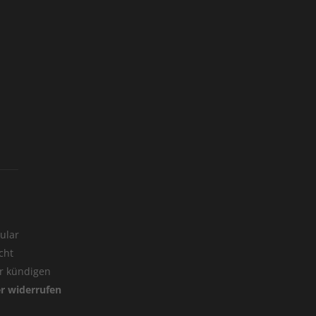
ular
cht
er kündigen
er widerrufen