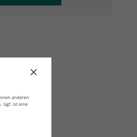
AC Reisemagazin
AC Reisemagazin
 einen anderen
 Ggf. ist eine