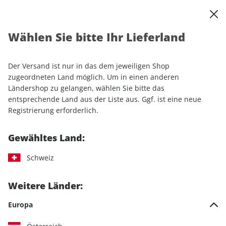
0
Warenkorb
Shop durchsuchen
MENÜ
Wählen Sie bitte Ihr Lieferland
Startseite
Einzelhefte
Lifestyle
Men's Health
Men's Health ePaper 10/2021
Der Versand ist nur in das dem jeweiligen Shop
zugeordneten Land möglich. Um in einen anderen
LESEPROBE
Ländershop zu gelangen, wählen Sie bitte das
entsprechende Land aus der Liste aus. Ggf. ist eine neue
Registrierung erforderlich.
Gewähltes Land:
Schweiz
Weitere Länder:
Europa