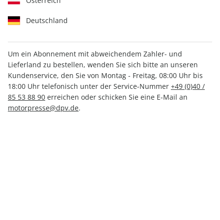
Österreich
Deutschland
Um ein Abonnement mit abweichendem Zahler- und
Lieferland zu bestellen, wenden Sie sich bitte an unseren
Men's Health ePaper 10/2021
Kundenservice, den Sie von Montag - Freitag, 08:00 Uhr bis
18:00 Uhr telefonisch unter der Service-Nummer
+49 (0)40 /
Direkt verfügbar
85 53 88 90
erreichen oder schicken Sie eine E-Mail an
motorpresse@dpv.de
.
CHF 4.00
inkl. MwSt.
Zur Kasse