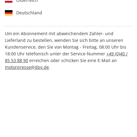
Österreich
Deutschland
Um ein Abonnement mit abweichendem Zahler- und
Lieferland zu bestellen, wenden Sie sich bitte an unseren
Men's Health ePaper 09/2023
Kundenservice, den Sie von Montag - Freitag, 08:00 Uhr bis
18:00 Uhr telefonisch unter der Service-Nummer
+49 (0)40 /
Direkt verfügbar
85 53 88 90
erreichen oder schicken Sie eine E-Mail an
motorpresse@dpv.de
.
CHF 4.00
inkl. MwSt.
Zur Kasse