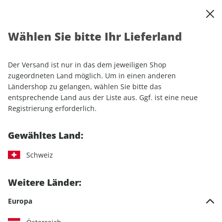
0
Warenkorb
Shop durchsuchen
MENÜ
Wählen Sie bitte Ihr Lieferland
Startseite
Einzelhefte
Lifestyle
Men's Health
Men's Health ePaper 09/2023
Der Versand ist nur in das dem jeweiligen Shop
zugeordneten Land möglich. Um in einen anderen
LESEPROBE
Ländershop zu gelangen, wählen Sie bitte das
entsprechende Land aus der Liste aus. Ggf. ist eine neue
Registrierung erforderlich.
Gewähltes Land:
Schweiz
Weitere Länder:
Europa