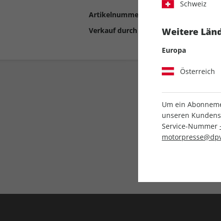
Schweiz
Artikelnummer
2193259
Verkauf durch
Motor Presse Stut
Weitere Länd
Europa
Österreich
Um ein Abonnemen
unseren Kundenser
Service-Nummer
motorpresse@dpv
Liefergarantie
Keine Ausgabe verpass