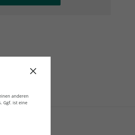
AC Reisemagazin
AC Reisemagazin
 einen anderen
 Ggf. ist eine