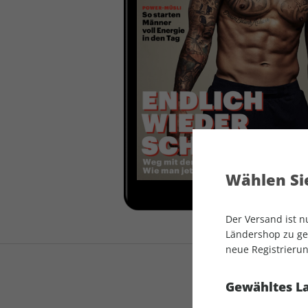
auto motor und sport
auto motor und sport
EDITION
autokauf
auto motor und sport
autokauf
Wählen Sie
Der Versand ist 
Ländershop zu gel
neue Registrierun
Gewähltes L