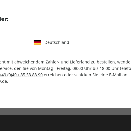
tgart GmbH & Co. KG
er:
Deutschland
IHRE ABO-VORTEILE
t mit abweichendem Zahler- und Lieferland zu bestellen, wenden 
vice, den Sie von Montag - Freitag, 08:00 Uhr bis 18:00 Uhr telef
+49 (0)40 / 85 53 88 90
erreichen oder schicken Sie eine E-Mail an
.de
.
Versandkostenfrei
Wunschprämie
en
Lieferung frei Haus
Geschenk inklusive