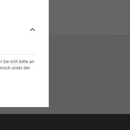
Sie sich bitte an
onisch unter der
E-Paper Ausgaben
Als App oder E-Paper
verfügbar