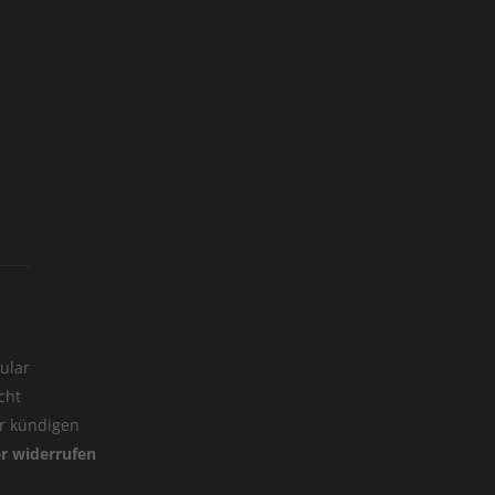
ular
cht
er kündigen
er widerrufen