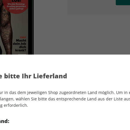
AD
AD
 bitte Ihr Lieferland
nur in das dem jeweiligen Shop zugeordneten Land möglich. Um in
angen, wählen Sie bitte das entsprechende Land aus der Liste aus.
g erforderlich.
Men's Health ePaper 04/2021
and: