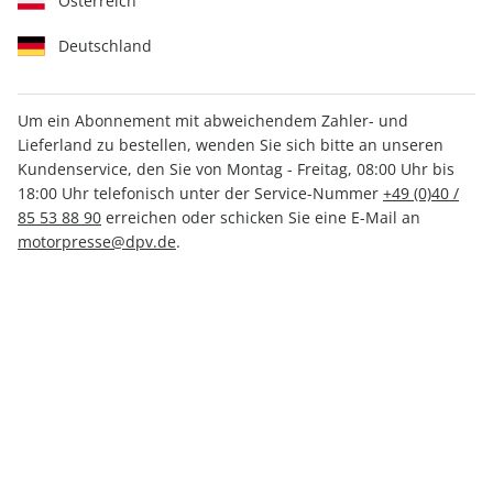
Österreich
Deutschland
Um ein Abonnement mit abweichendem Zahler- und
Lieferland zu bestellen, wenden Sie sich bitte an unseren
Men's Health ePaper 03/2022
Kundenservice, den Sie von Montag - Freitag, 08:00 Uhr bis
18:00 Uhr telefonisch unter der Service-Nummer
+49 (0)40 /
Direkt verfügbar
85 53 88 90
erreichen oder schicken Sie eine E-Mail an
motorpresse@dpv.de
.
CHF 3.00
inkl. MwSt.
Zur Kasse