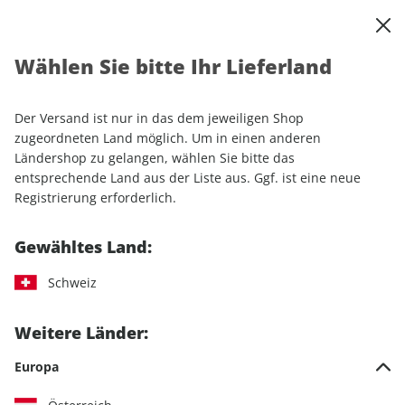
0
Warenkorb
Shop durchsuchen
MENÜ
Wählen Sie bitte Ihr Lieferland
Startseite
Einzelhefte
Lifestyle
Men's Health
Men's Health ePaper 03/2022
Der Versand ist nur in das dem jeweiligen Shop
zugeordneten Land möglich. Um in einen anderen
LESEPROBE
Ländershop zu gelangen, wählen Sie bitte das
entsprechende Land aus der Liste aus. Ggf. ist eine neue
Registrierung erforderlich.
Gewähltes Land:
Schweiz
Weitere Länder:
Europa