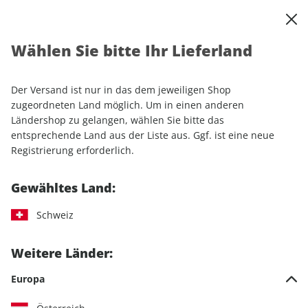
0
Warenkorb
Shop durchsuchen
MENÜ
Wählen Sie bitte Ihr Lieferland
Startseite
Einzelhefte
Lifestyle
Men's Health
Men's Health ePaper 02/2024
Der Versand ist nur in das dem jeweiligen Shop
zugeordneten Land möglich. Um in einen anderen
LESEPROBE
Ländershop zu gelangen, wählen Sie bitte das
entsprechende Land aus der Liste aus. Ggf. ist eine neue
Registrierung erforderlich.
Gewähltes Land:
Schweiz
Weitere Länder:
Europa