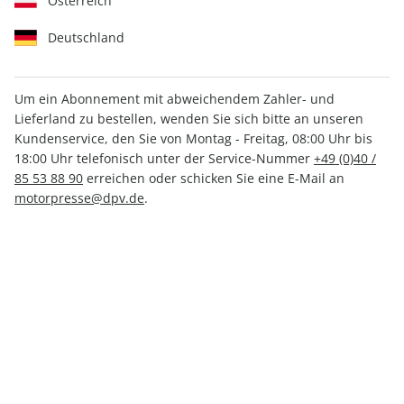
Österreich
Deutschland
Um ein Abonnement mit abweichendem Zahler- und
Lieferland zu bestellen, wenden Sie sich bitte an unseren
Men's Health ePaper 02/2024
Kundenservice, den Sie von Montag - Freitag, 08:00 Uhr bis
18:00 Uhr telefonisch unter der Service-Nummer
+49 (0)40 /
Direkt verfügbar
85 53 88 90
erreichen oder schicken Sie eine E-Mail an
motorpresse@dpv.de
.
CHF 4.00
inkl. MwSt.
Zur Kasse