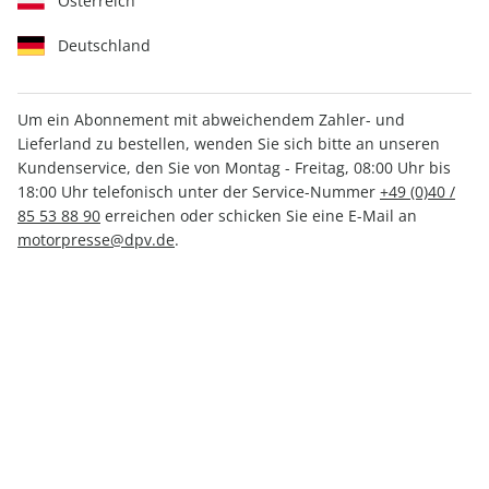
Österreich
Deutschland
Um ein Abonnement mit abweichendem Zahler- und
Lieferland zu bestellen, wenden Sie sich bitte an unseren
Men's Health 11/2025
Kundenservice, den Sie von Montag - Freitag, 08:00 Uhr bis
18:00 Uhr telefonisch unter der Service-Nummer
+49 (0)40 /
85 53 88 90
erreichen oder schicken Sie eine E-Mail an
Verfügbar - Nur solange der Vorrat reicht
motorpresse@dpv.de
.
Anzahl
CHF 10.40
inkl. MwSt., zzgl.
Versand
In den Warenkorb