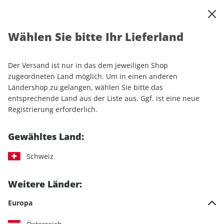
0
Warenkorb
Shop durchsuchen
MENÜ
Wählen Sie bitte Ihr Lieferland
Startseite
Einzelhefte
Lifestyle
Men's Health
Men's Health 11/2025
Der Versand ist nur in das dem jeweiligen Shop
zugeordneten Land möglich. Um in einen anderen
LESEPROBE
Ländershop zu gelangen, wählen Sie bitte das
entsprechende Land aus der Liste aus. Ggf. ist eine neue
Registrierung erforderlich.
Gewähltes Land:
Schweiz
Weitere Länder:
Europa