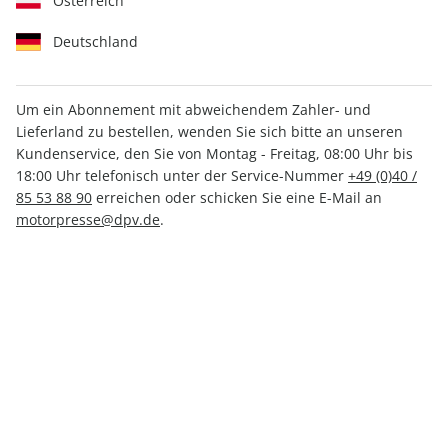
Österreich
Deutschland
Um ein Abonnement mit abweichendem Zahler- und
CLEVER CAMPEN ePaper
Lieferland zu bestellen, wenden Sie sich bitte an unseren
01/2022
Kundenservice, den Sie von Montag - Freitag, 08:00 Uhr bis
18:00 Uhr telefonisch unter der Service-Nummer
+49 (0)40 /
85 53 88 90
erreichen oder schicken Sie eine E-Mail an
Direkt verfügbar
motorpresse@dpv.de
.
CHF 2.50
inkl. MwSt.
Zur Kasse