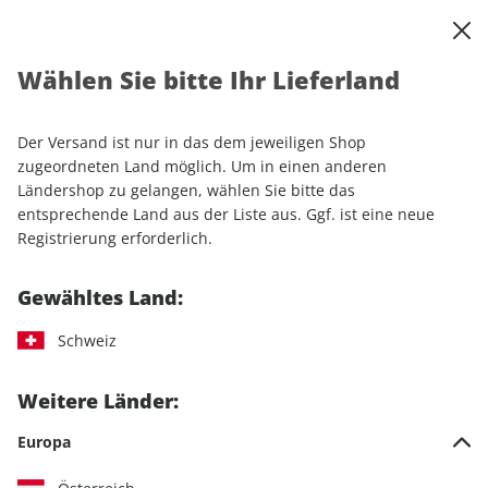
0
Warenkorb
Shop durchsuchen
MENÜ
Wählen Sie bitte Ihr Lieferland
Startseite
Einzelhefte
CLEVER CAMPEN ePaper 01/2022
Der Versand ist nur in das dem jeweiligen Shop
LESEPROBE
zugeordneten Land möglich. Um in einen anderen
Ländershop zu gelangen, wählen Sie bitte das
entsprechende Land aus der Liste aus. Ggf. ist eine neue
Registrierung erforderlich.
Gewähltes Land:
Schweiz
Weitere Länder:
Europa