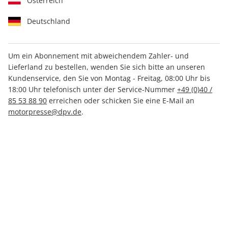
Österreich
Deutschland
Um ein Abonnement mit abweichendem Zahler- und
CLEVER CAMPEN 03/2025
Lieferland zu bestellen, wenden Sie sich bitte an unseren
Kundenservice, den Sie von Montag - Freitag, 08:00 Uhr bis
18:00 Uhr telefonisch unter der Service-Nummer
+49 (0)40 /
Verfügbar - Nur solange der Vorrat reicht
85 53 88 90
erreichen oder schicken Sie eine E-Mail an
motorpresse@dpv.de
.
Anzahl
CHF 6.70
inkl. MwSt., zzgl.
Versand
In den Warenkorb