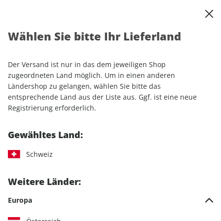
0
Warenkorb
Shop durchsuchen
MENÜ
Wählen Sie bitte Ihr Lieferland
Startseite
Einzelhefte
CLEVER CAMPEN 03/2025
Der Versand ist nur in das dem jeweiligen Shop
LESEPROBE
zugeordneten Land möglich. Um in einen anderen
Ländershop zu gelangen, wählen Sie bitte das
entsprechende Land aus der Liste aus. Ggf. ist eine neue
Registrierung erforderlich.
Gewähltes Land:
Schweiz
Weitere Länder:
Europa