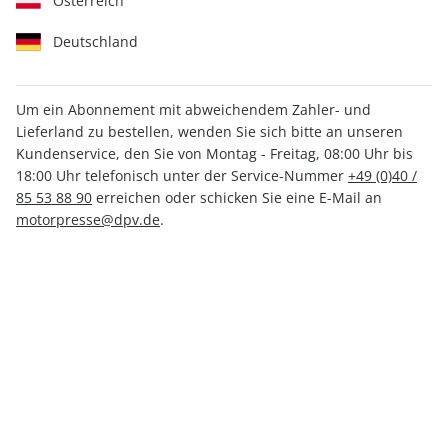
Österreich
Deutschland
Um ein Abonnement mit abweichendem Zahler- und
CLEVER CAMPEN 01/2025
Lieferland zu bestellen, wenden Sie sich bitte an unseren
Kundenservice, den Sie von Montag - Freitag, 08:00 Uhr bis
18:00 Uhr telefonisch unter der Service-Nummer
+49 (0)40 /
Verfügbar - Nur solange der Vorrat reicht
85 53 88 90
erreichen oder schicken Sie eine E-Mail an
motorpresse@dpv.de
.
Anzahl
CHF 6.70
inkl. MwSt., zzgl.
Versand
In den Warenkorb