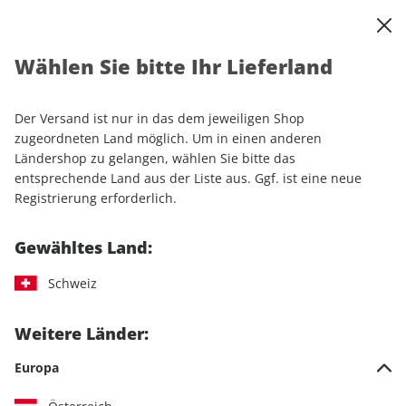
0
Warenkorb
Shop durchsuchen
MENÜ
Wählen Sie bitte Ihr Lieferland
Startseite
Einzelhefte
CLEVER CAMPEN 01/2025
Der Versand ist nur in das dem jeweiligen Shop
LESEPROBE
zugeordneten Land möglich. Um in einen anderen
Ländershop zu gelangen, wählen Sie bitte das
entsprechende Land aus der Liste aus. Ggf. ist eine neue
Registrierung erforderlich.
Gewähltes Land:
Schweiz
Weitere Länder:
Europa