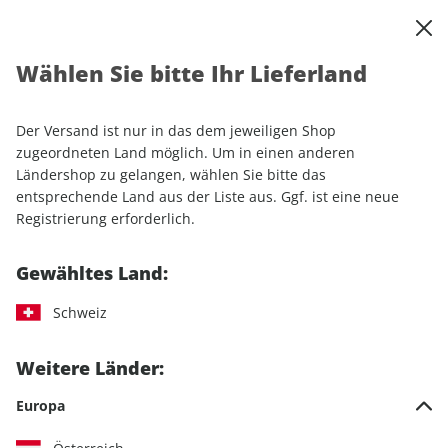
0
Warenkorb
Shop durchsuchen
MENÜ
Wählen Sie bitte Ihr Lieferland
Startseite
Einzelhefte
Camping & Caravaning
promobil
promobil ePaper 10/2023
Der Versand ist nur in das dem jeweiligen Shop
zugeordneten Land möglich. Um in einen anderen
LESEPROBE
Ländershop zu gelangen, wählen Sie bitte das
entsprechende Land aus der Liste aus. Ggf. ist eine neue
Registrierung erforderlich.
Gewähltes Land:
Schweiz
Weitere Länder:
Europa