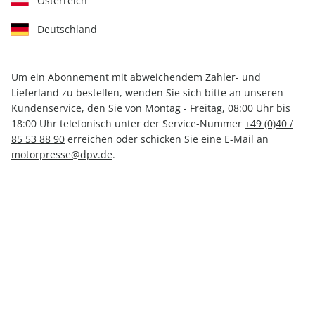
Österreich
Deutschland
Um ein Abonnement mit abweichendem Zahler- und
Lieferland zu bestellen, wenden Sie sich bitte an unseren
promobil ePaper 10/2023
Kundenservice, den Sie von Montag - Freitag, 08:00 Uhr bis
18:00 Uhr telefonisch unter der Service-Nummer
+49 (0)40 /
Direkt verfügbar
85 53 88 90
erreichen oder schicken Sie eine E-Mail an
motorpresse@dpv.de
.
CHF 3.50
inkl. MwSt.
Zur Kasse