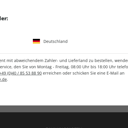
tgart GmbH & Co. KG
er:
Deutschland
IHRE ABO-VORTEILE
t mit abweichendem Zahler- und Lieferland zu bestellen, wenden 
vice, den Sie von Montag - Freitag, 08:00 Uhr bis 18:00 Uhr telef
+49 (0)40 / 85 53 88 90
erreichen oder schicken Sie eine E-Mail an
.de
.
Versandkostenfrei
Wunschprämie
en
Lieferung frei Haus
Geschenk inklusive