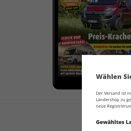
auto motor und sport
auto motor und sport
EDITION
autokauf
auto motor und sport
autokauf
Wählen Sie
Der Versand ist 
Ländershop zu gel
neue Registrierun
Gewähltes L