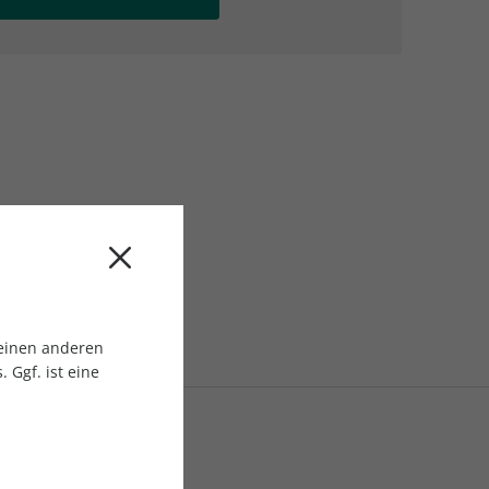
AC Reisemagazin
AC Reisemagazin
 einen anderen
 Ggf. ist eine