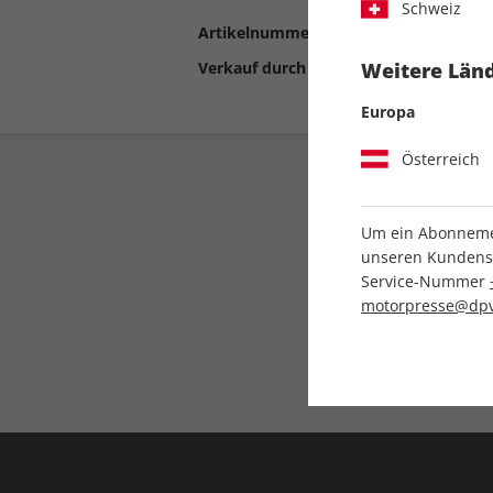
Schweiz
Artikelnummer
2192355
Verkauf durch
Motor Presse Stut
Weitere Länd
Europa
Österreich
Um ein Abonnemen
unseren Kundenser
Service-Nummer
motorpresse@dpv
Liefergarantie
Keine Ausgabe verpass