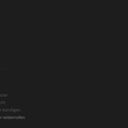
ular
cht
er kündigen
er widerrufen