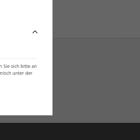
Sie sich bitte an
onisch unter der
E-Paper Ausgaben
Als App oder E-Paper
verfügbar