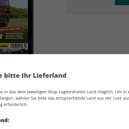
AD
AD
 bitte Ihr Lieferland
nur in das dem jeweiligen Shop zugeordneten Land möglich. Um in
angen, wählen Sie bitte das entsprechende Land aus der Liste aus.
g erforderlich.
promobil ePaper 07/2022
and: