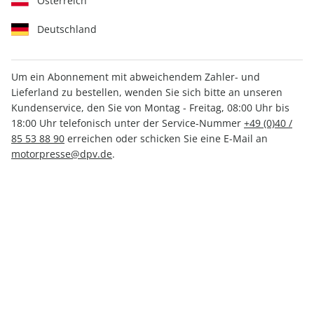
Österreich
Deutschland
Um ein Abonnement mit abweichendem Zahler- und
Lieferland zu bestellen, wenden Sie sich bitte an unseren
promobil ePaper 03/2024
Kundenservice, den Sie von Montag - Freitag, 08:00 Uhr bis
18:00 Uhr telefonisch unter der Service-Nummer
+49 (0)40 /
Direkt verfügbar
85 53 88 90
erreichen oder schicken Sie eine E-Mail an
motorpresse@dpv.de
.
CHF 3.50
inkl. MwSt.
Zur Kasse