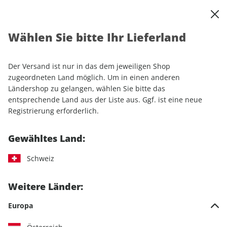
0
Warenkorb
Shop durchsuchen
MENÜ
Wählen Sie bitte Ihr Lieferland
Startseite
Einzelhefte
Camping & Caravaning
promobil
promobil ePaper 03/2024
Der Versand ist nur in das dem jeweiligen Shop
zugeordneten Land möglich. Um in einen anderen
LESEPROBE
Ländershop zu gelangen, wählen Sie bitte das
entsprechende Land aus der Liste aus. Ggf. ist eine neue
Registrierung erforderlich.
Gewähltes Land:
Schweiz
Weitere Länder:
Europa