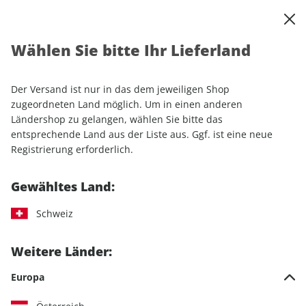
0
Warenkorb
Shop durchsuchen
MENÜ
Wählen Sie bitte Ihr Lieferland
Startseite
Einzelhefte
Camping & Caravaning
promobil
promobil 07/2026
Der Versand ist nur in das dem jeweiligen Shop
zugeordneten Land möglich. Um in einen anderen
LESEPROBE
Ländershop zu gelangen, wählen Sie bitte das
entsprechende Land aus der Liste aus. Ggf. ist eine neue
Registrierung erforderlich.
Gewähltes Land:
Schweiz
Weitere Länder:
Europa