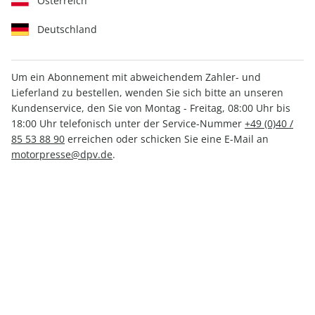
Österreich
Deutschland
Um ein Abonnement mit abweichendem Zahler- und
Lieferland zu bestellen, wenden Sie sich bitte an unseren
promobil 07/2026
Kundenservice, den Sie von Montag - Freitag, 08:00 Uhr bis
18:00 Uhr telefonisch unter der Service-Nummer
+49 (0)40 /
85 53 88 90
erreichen oder schicken Sie eine E-Mail an
Verfügbar - Nur solange der Vorrat reicht
motorpresse@dpv.de
.
Anzahl
CHF 8.00
inkl. MwSt., zzgl.
Versand
In den Warenkorb