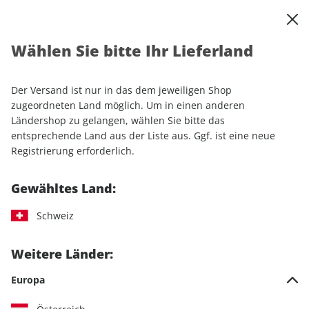
0
Warenkorb
Shop durchsuchen
MENÜ
Wählen Sie bitte Ihr Lieferland
Startseite
Einzelhefte
Camping & Caravaning
promobil CAMPINGBUSSE
promobil CAMPINGBUSSE 03/2026
Der Versand ist nur in das dem jeweiligen Shop
zugeordneten Land möglich. Um in einen anderen
LESEPROBE
Ländershop zu gelangen, wählen Sie bitte das
entsprechende Land aus der Liste aus. Ggf. ist eine neue
Registrierung erforderlich.
Gewähltes Land:
Schweiz
Weitere Länder:
Europa