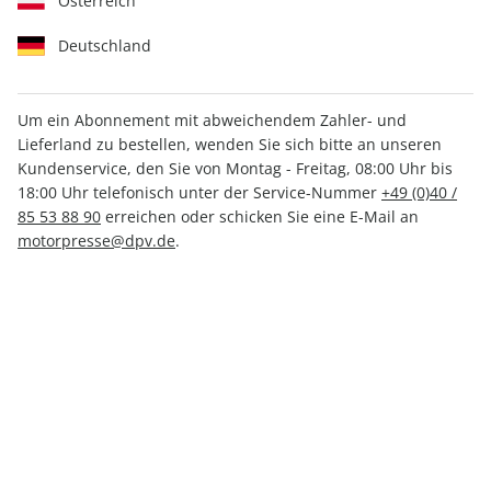
Österreich
Deutschland
Um ein Abonnement mit abweichendem Zahler- und
Lieferland zu bestellen, wenden Sie sich bitte an unseren
promobil CAMPINGBUSSE
Kundenservice, den Sie von Montag - Freitag, 08:00 Uhr bis
18:00 Uhr telefonisch unter der Service-Nummer
+49 (0)40 /
03/2026
85 53 88 90
erreichen oder schicken Sie eine E-Mail an
motorpresse@dpv.de
.
Verfügbar - Nur solange der Vorrat reicht
Anzahl
CHF 12.00
inkl. MwSt., zzgl.
Versand