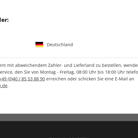
tgart GmbH & Co. KG
er:
Deutschland
IHRE ABO-VORTEILE
t mit abweichendem Zahler- und Lieferland zu bestellen, wenden 
vice, den Sie von Montag - Freitag, 08:00 Uhr bis 18:00 Uhr telef
+49 (0)40 / 85 53 88 90
erreichen oder schicken Sie eine E-Mail an
.de
.
Versandkostenfrei
Wunschprämie
en
Lieferung frei Haus
Geschenk inklusive