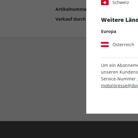
Schweiz
Artikelnummer
2192116
Verkauf durch
Motor Presse Stut
Weitere Länd
Europa
Österreich
Um ein Abonnemen
unseren Kundenser
Service-Nummer
motorpresse@dpv
Liefergarantie
Keine Ausgabe verpass