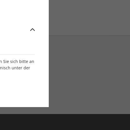
Sie sich bitte an
onisch unter der
E-Paper Ausgaben
Als App oder E-Paper
verfügbar