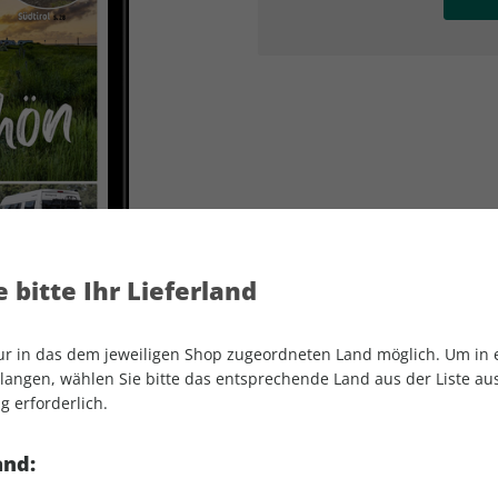
AD
AD
 bitte Ihr Lieferland
nur in das dem jeweiligen Shop zugeordneten Land möglich. Um in
angen, wählen Sie bitte das entsprechende Land aus der Liste aus.
g erforderlich.
CLEVER CAMPEN ePaper 04/2024
and: