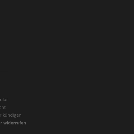
ular
cht
er kündigen
er widerrufen