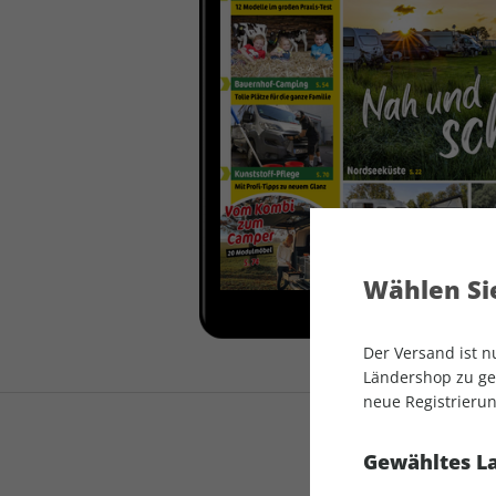
auto motor und sport
auto motor und sport
EDITION
autokauf
auto motor und sport
autokauf
Wählen Sie
Der Versand ist 
Ländershop zu gel
neue Registrierun
Gewähltes L