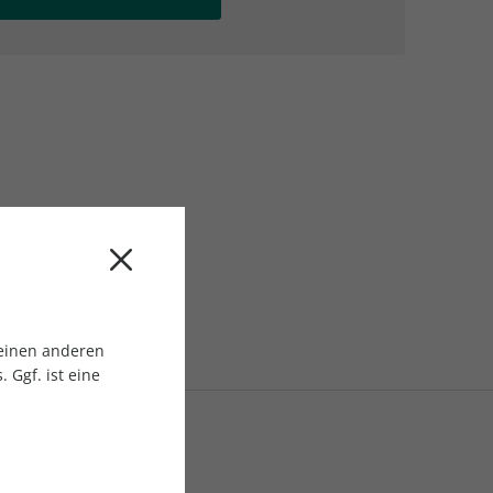
AC Reisemagazin
AC Reisemagazin
 einen anderen
 Ggf. ist eine