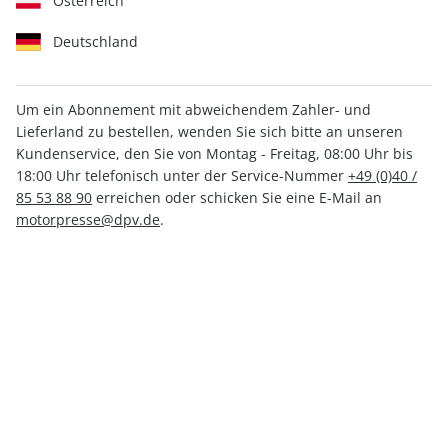
Österreich
Deutschland
Um ein Abonnement mit abweichendem Zahler- und
Lieferland zu bestellen, wenden Sie sich bitte an unseren
CARAVANING ePaper 09/2025
Kundenservice, den Sie von Montag - Freitag, 08:00 Uhr bis
18:00 Uhr telefonisch unter der Service-Nummer
+49 (0)40 /
Direkt verfügbar
85 53 88 90
erreichen oder schicken Sie eine E-Mail an
motorpresse@dpv.de
.
CHF 3.50
inkl. MwSt.
Zur Kasse