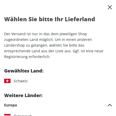
0
Warenkorb
Shop durchsuchen
MENÜ
Wählen Sie bitte Ihr Lieferland
Startseite
Einzelhefte
Camping & Caravaning
CARAVANING ePaper 09/2025
Der Versand ist nur in das dem jeweiligen Shop
zugeordneten Land möglich. Um in einen anderen
LESEPROBE
Ländershop zu gelangen, wählen Sie bitte das
entsprechende Land aus der Liste aus. Ggf. ist eine neue
Registrierung erforderlich.
Gewähltes Land:
Schweiz
Weitere Länder:
Europa