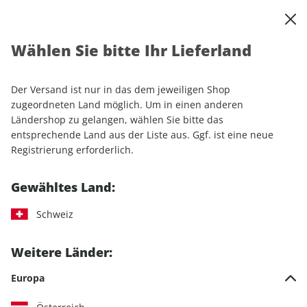
0
Warenkorb
Shop durchsuchen
MENÜ
Wählen Sie bitte Ihr Lieferland
Startseite
Einzelhefte
Camping & Caravaning
CARAVANING ePaper 08/2024
Der Versand ist nur in das dem jeweiligen Shop
zugeordneten Land möglich. Um in einen anderen
LESEPROBE
Ländershop zu gelangen, wählen Sie bitte das
entsprechende Land aus der Liste aus. Ggf. ist eine neue
Registrierung erforderlich.
Gewähltes Land:
Schweiz
Weitere Länder:
Europa