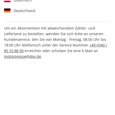
Österreich
Deutschland
Um ein Abonnement mit abweichendem Zahler- und
Lieferland zu bestellen, wenden Sie sich bitte an unseren
CARAVANING ePaper 08/2024
Kundenservice, den Sie von Montag - Freitag, 08:00 Uhr bis
18:00 Uhr telefonisch unter der Service-Nummer
+49 (0)40 /
Direkt verfügbar
85 53 88 90
erreichen oder schicken Sie eine E-Mail an
motorpresse@dpv.de
.
CHF 3.00
inkl. MwSt.
Zur Kasse