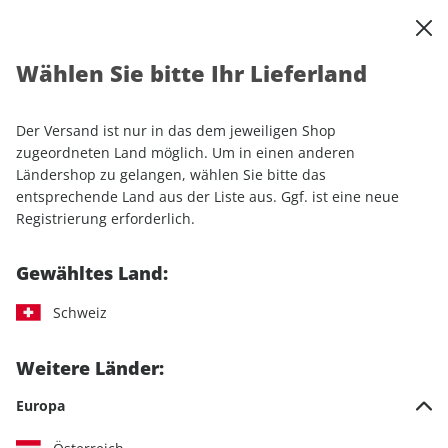
0
Warenkorb
Shop durchsuchen
MENÜ
Wählen Sie bitte Ihr Lieferland
Startseite
Einzelhefte
Camping & Caravaning
CARAVANING ePaper 07/2022
Der Versand ist nur in das dem jeweiligen Shop
zugeordneten Land möglich. Um in einen anderen
LESEPROBE
Ländershop zu gelangen, wählen Sie bitte das
entsprechende Land aus der Liste aus. Ggf. ist eine neue
Registrierung erforderlich.
Gewähltes Land:
Schweiz
Weitere Länder:
Europa