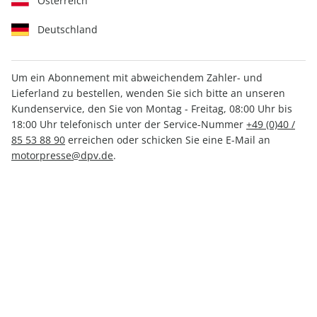
Österreich
Deutschland
Um ein Abonnement mit abweichendem Zahler- und
Lieferland zu bestellen, wenden Sie sich bitte an unseren
CARAVANING ePaper 07/2022
Kundenservice, den Sie von Montag - Freitag, 08:00 Uhr bis
18:00 Uhr telefonisch unter der Service-Nummer
+49 (0)40 /
Direkt verfügbar
85 53 88 90
erreichen oder schicken Sie eine E-Mail an
motorpresse@dpv.de
.
CHF 2.50
inkl. MwSt.
Zur Kasse