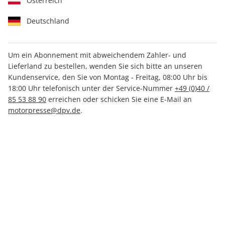
Österreich
Deutschland
Um ein Abonnement mit abweichendem Zahler- und
Lieferland zu bestellen, wenden Sie sich bitte an unseren
CARAVANING ePaper 06/2026
Kundenservice, den Sie von Montag - Freitag, 08:00 Uhr bis
18:00 Uhr telefonisch unter der Service-Nummer
+49 (0)40 /
Direkt verfügbar
85 53 88 90
erreichen oder schicken Sie eine E-Mail an
motorpresse@dpv.de
.
CHF 3.50
inkl. MwSt.
Zur Kasse