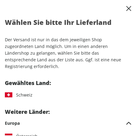
0
Warenkorb
Shop durchsuchen
MENÜ
Wählen Sie bitte Ihr Lieferland
Startseite
Einzelhefte
Camping & Caravaning
CARAVANING ePaper 06/2026
Der Versand ist nur in das dem jeweiligen Shop
zugeordneten Land möglich. Um in einen anderen
LESEPROBE
Ländershop zu gelangen, wählen Sie bitte das
entsprechende Land aus der Liste aus. Ggf. ist eine neue
Registrierung erforderlich.
Gewähltes Land:
Schweiz
Weitere Länder:
Europa