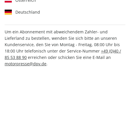
Österreich
Deutschland
Um ein Abonnement mit abweichendem Zahler- und
Lieferland zu bestellen, wenden Sie sich bitte an unseren
CARAVANING ePaper 06/2023
Kundenservice, den Sie von Montag - Freitag, 08:00 Uhr bis
18:00 Uhr telefonisch unter der Service-Nummer
+49 (0)40 /
Direkt verfügbar
85 53 88 90
erreichen oder schicken Sie eine E-Mail an
motorpresse@dpv.de
.
CHF 3.00
inkl. MwSt.
Zur Kasse