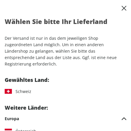
0
Warenkorb
Shop durchsuchen
MENÜ
Wählen Sie bitte Ihr Lieferland
Startseite
Einzelhefte
Camping & Caravaning
CARAVANING ePaper 06/2023
Der Versand ist nur in das dem jeweiligen Shop
zugeordneten Land möglich. Um in einen anderen
LESEPROBE
Ländershop zu gelangen, wählen Sie bitte das
entsprechende Land aus der Liste aus. Ggf. ist eine neue
Registrierung erforderlich.
Gewähltes Land:
Schweiz
Weitere Länder:
Europa