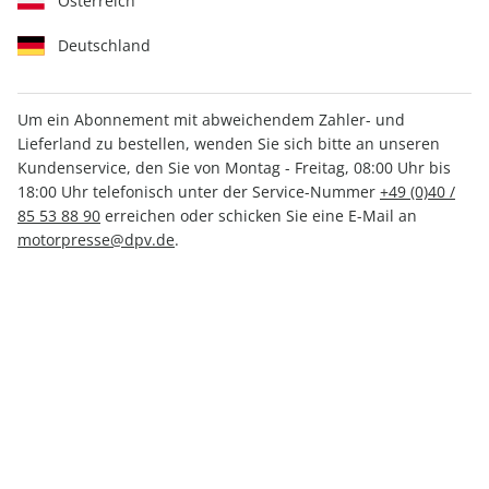
Österreich
Deutschland
Um ein Abonnement mit abweichendem Zahler- und
Lieferland zu bestellen, wenden Sie sich bitte an unseren
CARAVANING ePaper 05/2025
Kundenservice, den Sie von Montag - Freitag, 08:00 Uhr bis
18:00 Uhr telefonisch unter der Service-Nummer
+49 (0)40 /
Direkt verfügbar
85 53 88 90
erreichen oder schicken Sie eine E-Mail an
motorpresse@dpv.de
.
CHF 3.50
inkl. MwSt.
Zur Kasse