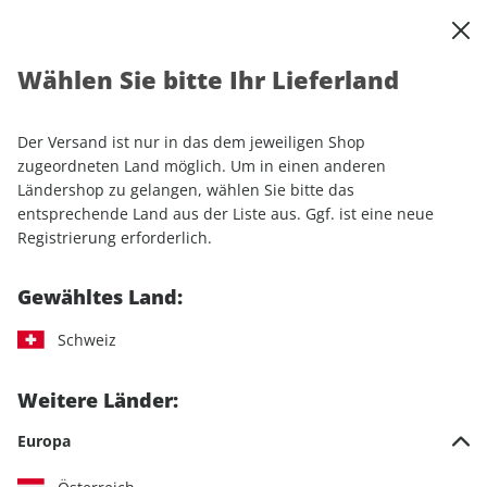
0
Warenkorb
Shop durchsuchen
MENÜ
Wählen Sie bitte Ihr Lieferland
Startseite
Einzelhefte
Camping & Caravaning
CARAVANING ePaper 05/2025
Der Versand ist nur in das dem jeweiligen Shop
zugeordneten Land möglich. Um in einen anderen
LESEPROBE
Ländershop zu gelangen, wählen Sie bitte das
entsprechende Land aus der Liste aus. Ggf. ist eine neue
Registrierung erforderlich.
Gewähltes Land:
Schweiz
Weitere Länder:
Europa